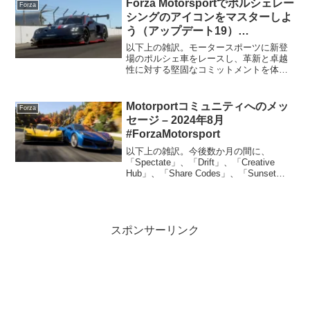
Forza Motorsportでポルシェレー
Forza
レオンと2位の...
シングのアイコンをマスターしよ
う（アップデート19）
#ForzaMotorsport
以下上の雑訳。モータースポーツに新登
場のポルシェ車をレースし、革新と卓越
性に対する堅固なコミットメントを体験
してください。ポルシェのスポーツカー
の独特なスタイルは、自動車業界で最も
認知度の高いシルエットのひとつであ
Motorportコミュニティへのメッ
Forza
り、卓越したパフォーマンス...
セージ – 2024年8月
#ForzaMotorsport
以下上の雑訳。今後数か月の間に、
「Spectate」、「Drift」、「Creative
Hub」、「Share Codes」、「Sunset
Peninsula」をお探しください。
Motorsportコミュニティへこの数か月
間、私たちは『...
スポンサーリンク