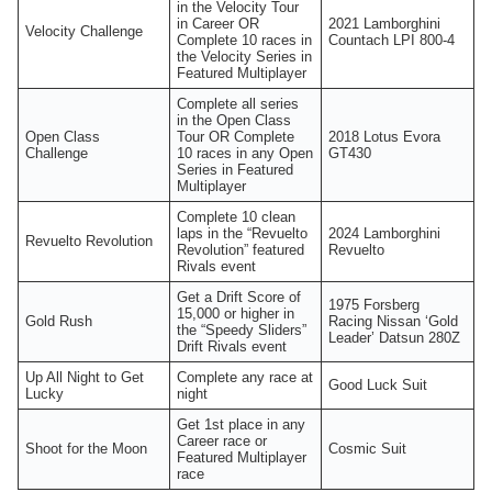
in the Velocity Tour
in Career OR
2021 Lamborghini
Velocity Challenge
Complete 10 races in
Countach LPI 800-4
the Velocity Series in
Featured Multiplayer
Complete all series
in the Open Class
Open Class
Tour OR Complete
2018 Lotus Evora
Challenge
10 races in any Open
GT430
Series in Featured
Multiplayer
Complete 10 clean
laps in the “Revuelto
2024 Lamborghini
Revuelto Revolution
Revolution” featured
Revuelto
Rivals event
Get a Drift Score of
1975 Forsberg
15,000 or higher in
Gold Rush
Racing Nissan ‘Gold
the “Speedy Sliders”
Leader’ Datsun 280Z
Drift Rivals event
Up All Night to Get
Complete any race at
Good Luck Suit
Lucky
night
Get 1st place in any
Career race or
Shoot for the Moon
Cosmic Suit
Featured Multiplayer
race