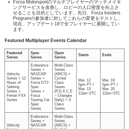
Forza Motorsportのマルチプレイヤーのマッチメイキ
ングサービスを改善し、ロビーの人口密度を向上さ
せることを目的としています。先日、Forza Insiders
Programの参加者に対してこれらの変更をテストし、
現在、アップデート18で全プレイヤーに展開してい
ます。
Featured Multiplayer Events Calendar
Featured
Spec
Open
Starts
Ends
Series
Series
Series
Endurance
Multi-Class
Series +
Series
Velocity
NASCAR
(ABCS) +
Series + 12
Series +
Cycled
Mar. 12
Mar. 19
Hours of
Forza GT3
Class
5pm PT /
5pm PT /
Sebring
Spec
Series
Mar. 13
Mar. 20
Series +
Series +
(P,D,X,C,E
12am UTC
12am UTC
Ferrari FXX
Forza
– Changes
Series
Touring Car
Daily) + S
Spec
Class
Series
Series
Endurance
Multi-Class
Series +
Series
Velocity
NASCAR
(ABCS) +