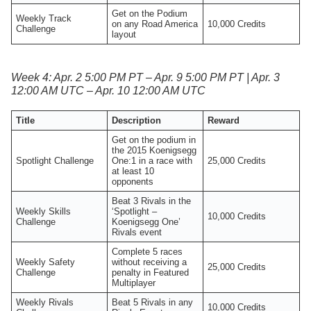
Get on the Podium
Weekly Track
on any Road America
10,000 Credits
Challenge
layout
Week 4: Apr. 2 5:00 PM PT – Apr. 9 5:00 PM PT | Apr. 3
12:00 AM UTC – Apr. 10 12:00 AM UTC
Title
Description
Reward
Get on the podium in
the 2015 Koenigsegg
Spotlight Challenge
One:1 in a race with
25,000 Credits
at least 10
opponents
Beat 3 Rivals in the
Weekly Skills
‘Spotlight –
10,000 Credits
Challenge
Koenigsegg One’
Rivals event
Complete 5 races
Weekly Safety
without receiving a
25,000 Credits
Challenge
penalty in Featured
Multiplayer
Weekly Rivals
Beat 5 Rivals in any
10,000 Credits