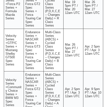
Series
Series +
Cycled
Mar. 19
Mar. 26
+Forza P2
Forza GT2
Class
5pm PT /
5pm PT /
Series +
Spec
Series
Mar. 20
Mar. 27
Formula
Series +
(P,D,X,C,E
12am UTC
12am UTC
Mazda
Forza
– Changes
Series
Touring Car
Daily) + R
Spec
Class
Series
Series
Endurance
Multi-Class
Velocity
Series +
Series
Series
NASCAR
(ABCS) +
+GTP/C
Series +
Cycled
Mar. 26
Series +
Forza GT3
Class
Apr. 2 5pm
5pm PT /
Mustang
Spec
Series
PT / Apr. 3
Mar. 27
Shelby
Series +
(P,D,X,C,E
12am UTC
12am UTC
GT500
Forza
– Changes
Spec
Touring Car
Daily) + B
Series
Spec
Class
Series
Series
Endurance
Multi-Class
Series +
Series
Velocity
NASCAR
(ABCS) +
Series
Series +
Cycled
+Communit
Forza GT2
Class
Apr. 2 5pm
Apr. 9 5pm
y Choice
Spec
Series
PT / Apr. 3
PT / Apr. 10
Series +
Series +
(P,D,X,C,E
12am UTC
12am UTC
BMW M3
Forza
– Changes
Spec
Touring Car
Daily) + A
Series
Spec
Class