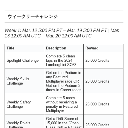
ウィークリーチャレンジ
Week 1: Mar. 12 5:00 PM PT – Mar. 19 5:00 PM PT | Mar.
13 12:00 AM UTC – Mar. 20 12:00 AM UTC
Title
Description
Reward
Complete 5 clean
Spotlight Challenge
laps in the 2024
25,000 Credits
Lamborghini SC63
Get on the Podium in
any Featured
Weekly Skills
Multiplayer race OR
25,000 Credits
Challenge
Get on the Podium 3
times in Career races
Complete 5 races
Weekly Safety
without receiving a
25,000 Credits
Challenge
penalty in Featured
Multiplayer
Get a Drift Score of
Weekly Rivals
15,000 in the “Open
25,000 Credits
Challenge
Class Drift – A Class”