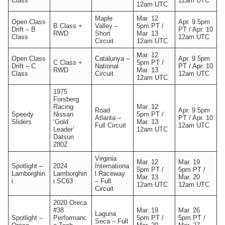
Class
12am UTC
12am UTC
Maple
Mar. 12
Open Class
Apr. 9 5pm
B Class +
Valley –
5pm PT /
Drift – B
PT / Apr. 10
RWD
Short
Mar. 13
Class
12am UTC
Circuit
12am UTC
Mar. 12
Open Class
Catalunya –
Apr. 9 5pm
C Class +
5pm PT /
Drift – C
National
PT / Apr. 10
RWD
Mar. 13
Class
Circuit
12am UTC
12am UTC
1975
Forsberg
Racing
Mar. 12
Road
Apr. 9 5pm
Speedy
Nissan
5pm PT /
Atlanta –
PT / Apr. 10
Sliders
‘Gold
Mar. 13
Full Circuit
12am UTC
Leader’
12am UTC
Datsun
280Z
Virginia
Mar. 12
Mar. 19
Spotlight –
2024
Internationa
5pm PT /
5pm PT /
Lamborghin
Lamborghin
l Raceway
Mar. 13
Mar. 20
i
i SC63
– Full
12am UTC
12am UTC
Circuit
2020 Oreca
#38
Mar. 19
Mar. 26
Laguna
Spotlight –
Performanc
5pm PT /
5pm PT /
Seca – Full