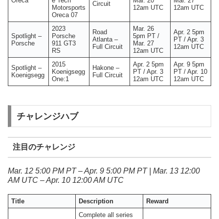
Oreca
e Tech
Mar. 20
Mar. 27
Circuit
Motorsports
12am UTC
12am UTC
Oreca 07
2023
Mar. 26
Road
Apr. 2 5pm
Spotlight –
Porsche
5pm PT /
Atlanta –
PT / Apr. 3
Porsche
911 GT3
Mar. 27
Full Circuit
12am UTC
RS
12am UTC
2015
Apr. 2 5pm
Apr. 9 5pm
Spotlight –
Hakone –
Koenigsegg
PT / Apr. 3
PT / Apr. 10
Koenigsegg
Full Circuit
One:1
12am UTC
12am UTC
チャレンジハブ
注目のチャレンジ
Mar. 12 5:00 PM PT – Apr. 9 5:00 PM PT | Mar. 13 12:00
AM UTC – Apr. 10 12:00 AM UTC
Title
Description
Reward
Complete all series