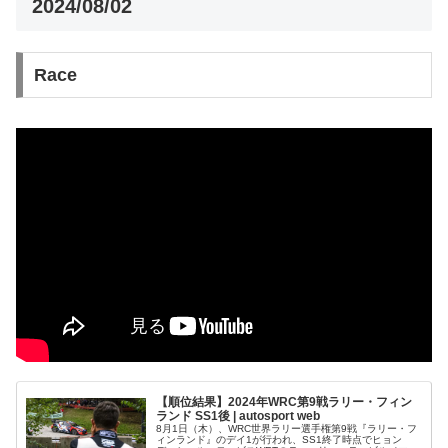
2024/08/02
Race
【順位結果】2024年WRC第9戦ラリー・フィン
ランド SS1後 | autosport web
8月1日（木）、WRC世界ラリー選手権第9戦『ラリー・フ
ィンランド』のデイ1が行われ、SS1終了時点でヒョン