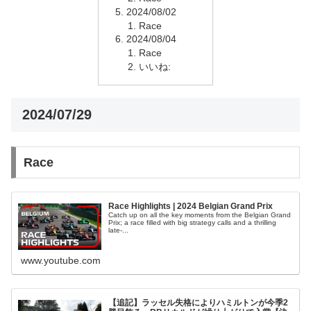
2024/08/02
Race
2024/08/04
Race
いいね:
2024/07/29
Race
Race Highlights | 2024 Belgian Grand Prix
Catch up on all the key moments from the Belgian Grand
Prix; a race filled with big strategy calls and a thrilling
late-...
www.youtube.com
【追記】ラッセル失格によりハミルトンが今季2