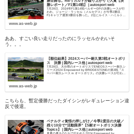
勝目飾る。RBリカルドが繰り上がりで入賞【決
勝レポート／F1第14戦】 | autosport web
7月28日、2024年F1第14戦ベルギーGPの決勝レースが行
われ、ジョージ・ラッセル（メルセデス）が今季2勝目、
F1キャリア通算3勝目を飾った。2位にルイス・ハミルトン
（メルセデス）、3位にオスカー・ピアストリ（マクラー
レン）が続いた。角...
www.as-web.jp
ああ、すごい良い走りだったのにラッセルかわいそ
う。。。
【順位結果】2024スーパー耐久第3戦オートポリ
ス 決勝 | 国内レース他 | autosport web
7月28日、大分県のオートポリスでENEOSスーパー耐久シ
リーズ2024 Empowered by BRIDGESTONEの第3戦『ス
ーパー耐久レース in オートポリス』の決勝レースが行わ
れ、ST-Xクラスの33号車Craft-Bambo...
www.as-web.jp
こちらも、暫定優勝だったダイシンがレギュレーション違
反で後退。
ペナルティ覚悟の押しがけ／今季2度目の大破／
残り10分で“活動限界”【S耐オートポリス決勝
Topics】 | 国内レース他 | autosport web
真夏の暑さのなかで行われた2024 Empowered by