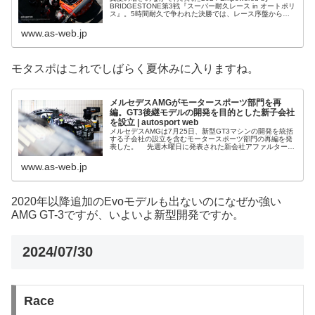
BRIDGESTONE第3戦『スーパー耐久レース in オートポリ
ス』。5時間耐久で争われた決勝では、レース序盤からア
クシデントやトラブルなど、さまざまなことが起きた1戦
だった。...
www.as-web.jp
モタスポはこれでしばらく夏休みに入りますね。
メルセデスAMGがモータースポーツ部門を再
編。GT3後継モデルの開発を目的とした新子会社
を設立 | autosport web
メルセデスAMGは7月25日、新型GT3マシンの開発を統括
する子会社の設立を含むモータースポーツ部門の再編を発
表した。 先週木曜日に発表された新会社アファルターバ
ッハ・レーシングGmbHは、メルセデスAMGのモータース
ポーツ部門スタッフと...
www.as-web.jp
2020年以降追加のEvoモデルも出ないのになぜか強い
AMG GT-3ですが、いよいよ新型開発ですか。
2024/07/30
Race