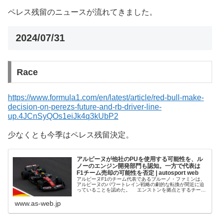
ペレス残留のニュースが流れてきました。
2024/07/31
Race
https://www.formula1.com/en/latest/article/red-bull-make-
decision-on-perezs-future-and-rb-driver-line-
up.4JCnSyQOs1eiJk4q3kUbP2
少なくとも今季はペレス残留決定。
アルピーヌが他社のPUを使用する可能性を、ル
ノーのエンジン開発部門も認知。一方で代表は
F1チーム売却の可能性を否定 | autosport web
アルピーヌF1のチーム代表であるブルーノ・ファミンは、
アルピーヌのパワートレイン戦略の劇的な転換が間近に迫
っていることを認めた。 エンストンを拠点とするチーム
は2026年シーズン以降、エンジンサプライヤーである親会
社ルノーとの関係を断つ可...
www.as-web.jp