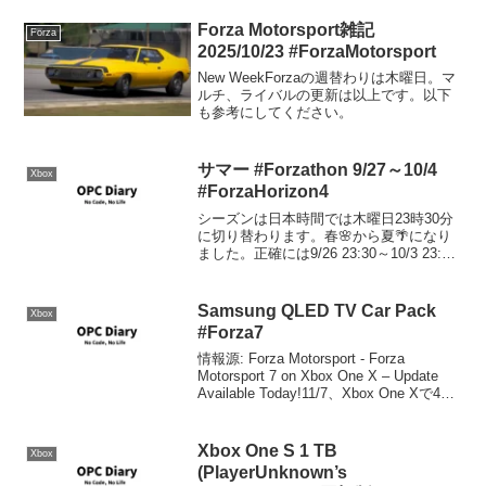
Forza Motorsport雑記
Forza
2025/10/23 #ForzaMotorsport
New WeekForzaの週替わりは木曜日。マ
ルチ、ライバルの更新は以上です。以下
も参考にしてください。
サマー #Forzathon 9/27～10/4
Xbox
#ForzaHorizon4
シーズンは日本時間では木曜日23時30分
に切り替わります。春🌸から夏🌴になり
ました。正確には9/26 23:30～10/3 23:30
まで。シリーズリワード80% リワード:
1948 Ferrari 166MM Barchetta50% ...
Samsung QLED TV Car Pack
Xbox
#Forza7
情報源: Forza Motorsport - Forza
Motorsport 7 on Xbox One X – Update
Available Today!11/7、Xbox One Xで4K
でのプレーが楽しめるその日(届くか
な？)...
Xbox One S 1 TB
Xbox
(PlayerUnknown’s