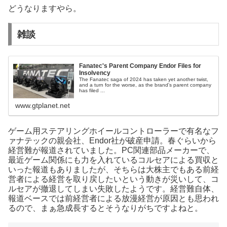
どうなりますやら。
雑談
Fanatec's Parent Company Endor Files for
Insolvency
The Fanatec saga of 2024 has taken yet another twist,
and a turn for the worse, as the brand's parent company
has filed ...
www.gtplanet.net
ゲーム用ステアリングホイールコントローラーで有名なフ
ァナテックの親会社、Endor社が破産申請。春ぐらいから
経営難が報道されていました。PC関連部品メーカーで、
最近ゲーム関係にも力を入れているコルセアによる買収と
いった報道もありましたが、そちらは大株主でもある前経
営者による経営を取り戻したいという動きが災いして、コ
ルセアが撤退してしまい失敗したようです。経営難自体、
報道ベースでは前経営者による放漫経営が原因とも思われ
るので、まぁ急成長するとそうなりがちですよねと。