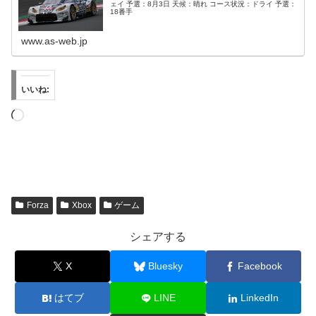
ェイ 予選：8月3日 天候：晴れ コース状況：ドライ 予選：
18番手
www.as-web.jp
いいね:
読
み
込
み
中…
Forza
Xbox
ゲーム
シェアする
X
Bluesky
Facebook
はてブ
LINE
LinkedIn