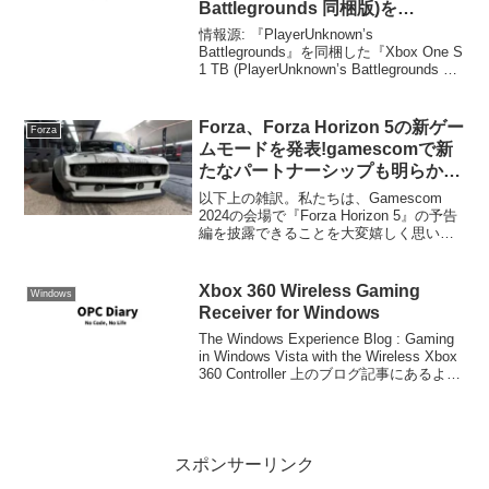
Battlegrounds 同梱版)を
2018/2/20に発売
情報源: 『PlayerUnknown’s
Battlegrounds』を同梱した『Xbox One S
1 TB (PlayerUnknown’s Battlegrounds 同
梱版)』を 2018 年 2 月 20 日 (火) に発売
...
Forza、Forza Horizon 5の新ゲー
Forza
ムモードを発表!gamescomで新
たなパートナーシップも明らか
に! #ForzaHorizon5
以下上の雑訳。私たちは、Gamescom
#ForzaMotorsport
2024の会場で『Forza Horizon 5』の予告
編を披露できることを大変嬉しく思いま
す。そして、そのすべてが来月登場しま
す! コミュニティとその作品からインスピ
レーションを得たまったく新しい...
Xbox 360 Wireless Gaming
Windows
Receiver for Windows
The Windows Experience Blog : Gaming
in Windows Vista with the Wireless Xbox
360 Controller 上のブログ記事にあるよう
にXbox 360のワイヤレスコントローラを
Windows
スポンサーリンク