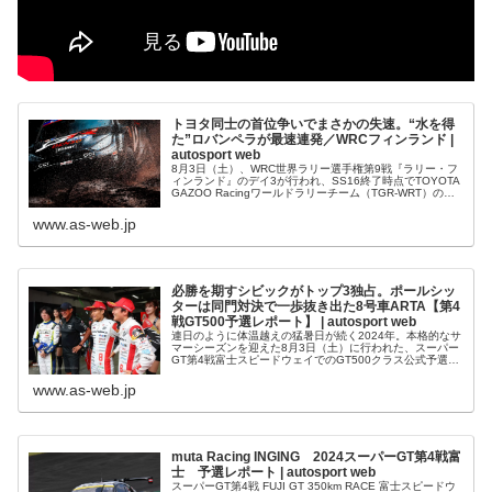
トヨタ同士の首位争いでまさかの失速。“水を得
た”ロバンペラが最速連発／WRCフィンランド |
autosport web
8月3日（土）、WRC世界ラリー選手権第9戦『ラリー・フ
ィンランド』のデイ3が行われ、SS16終了時点でTOYOTA
GAZOO Racingワールドラリーチーム（TGR-WRT）のカ
ッレ・ロバンペラ／ヨンネ・ハルットゥネン組（トヨタGR
ヤ...
www.as-web.jp
必勝を期すシビックがトップ3独占。ポールシッ
ターは同門対決で一歩抜き出た8号車ARTA【第4
戦GT500予選レポート】 | autosport web
連日のように体温越えの猛暑日が続く2024年。本格的なサ
マーシーズンを迎えた8月3日（土）に行われた、スーパー
GT第4戦富士スピードウェイでのGT500クラス公式予選
は、Q1担当の松下信治、そしてQ2を担当した野尻智紀と
もに、新型ホンダ・シ...
www.as-web.jp
muta Racing INGING 2024スーパーGT第4戦富
士 予選レポート | autosport web
スーパーGT第4戦 FUJI GT 350km RACE 富士スピードウ