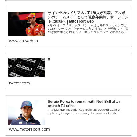
サインツのウイリアムズF1加入が発表。アルボ
ンのチームメイトとして複数年契約、サージェン
トは離脱へ | autosport web
7月29日、ウイリアムズF1チームはカルロス・サインツが
2025年シーズンからチームに加入することを発表した。契
約は複数年とされており、新レギュレーションが導入され
る2026年もウイリアムズからF1に参戦するという。 こ
れまでのF1キャリ...
www.as-web.jp
X
twitter.com
Sergio Perez to remain with Red Bull after
crunch F1 talks
In a Monday meeting Red Bull has decided against
replacing Sergio Perez during the summer break
www.motorsport.com