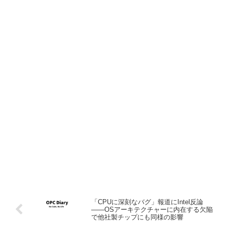
「CPUに深刻なバグ」報道にIntel反論
――OSアーキテクチャーに内在する欠陥
で他社製チップにも同様の影響