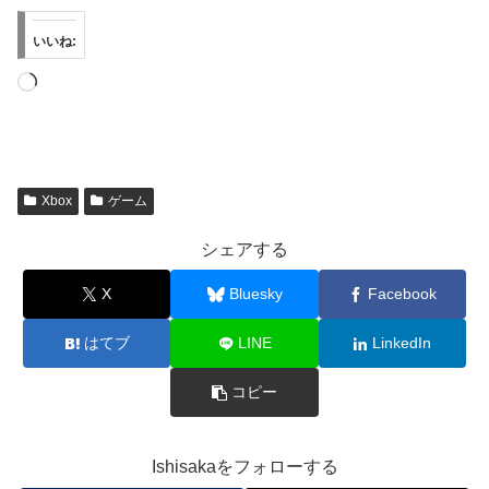
いいね:
読
み
込
み
中…
Xbox
ゲーム
シェアする
X
Bluesky
Facebook
はてブ
LINE
LinkedIn
コピー
Ishisakaをフォローする