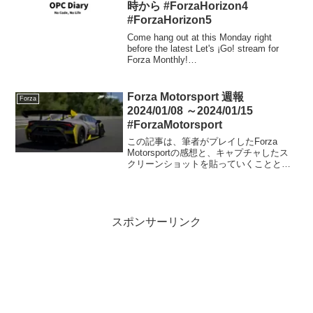
時から #ForzaHorizon4
#ForzaHorizon5
Come hang out at this Monday right
before the latest Let's ¡Go! stream for
Forza Monthly!
pic.twitter.com/YwnxD17B8T— Fo...
Forza Motorsport 週報
Forza
2024/01/08 ～2024/01/15
#ForzaMotorsport
この記事は、筆者がプレイしたForza
Motorsportの感想と、キャプチャしたス
クリーンショットを貼っていくことと、
コメント欄を開放することを目的にした
記事です。そういう点ではForza Horizon
5のForzathon記事と同...
スポンサーリンク