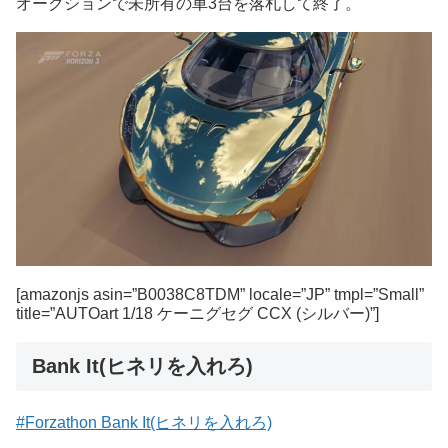
オークションで未所有の車3台を落札して終了。
[amazonjs asin=”B0038C8TDM” locale=”JP” tmpl=”Small”
title=”AUTOart 1/18 ケーニグセグ CCX (シルバー)”]
Bank It(ヒネリを入れろ)
#Forzathon Bank It(ヒネリを入れろ)