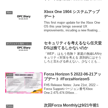
4.040pt 1993 Jaguar XJ220201...
Xbox One 1904 システムアップ
Xbox
デート
This first major update for the Xbox One
OS this year brings several UX
improvements, incuding a new floating
mini keybo...
セキュリティを考えるなら任天堂
オブジェクト指向・システム開発
DSは捨てるしかないのか
「WEP」はもう危険？ 家庭の無線LANセ
キュリティ対策を考える 原則的にはそう
しろと言わざる終えない。少なくとも自
宅内の機器を守るためには上のページの
対策を確認してほしい。それでも自宅の
ルーターが踏み台になる可能性がある。
Forza Horizon 5 2022-06-21アッ
Forza
たぶん大きな問...
プデート #ForzaHorizon5
FH5 Release Notes: June 21st, 2022 –
Forza Supportバージョン番号Xbox
One:2.475.474.0Xbox
Series:3.475.474.0PC:3.475.474.1Steam:
...
次回Forza Monthlyは9/21午前1
Forza