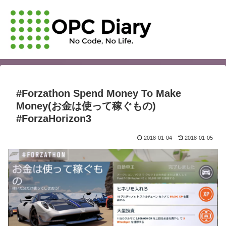
#Forzathon Spend Money To Make
Money(お金は使って稼ぐもの)
#ForzaHorizon3
2018-01-04
2018-01-05