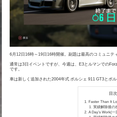
6月12日16時～19日16時開催。副題は最高のコミュニ
通常は3日イベントですが、今週は、E3とルマンでのForza R
です。
車は新しく追加された2004年式 ポルシェ 911 GT3とポ
目
Faster Than 
実績解除後の
A Day’s Wor