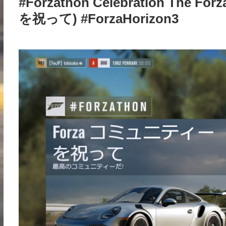
#Forzathon Celebration The 
を祝って) #ForzaHorizon3