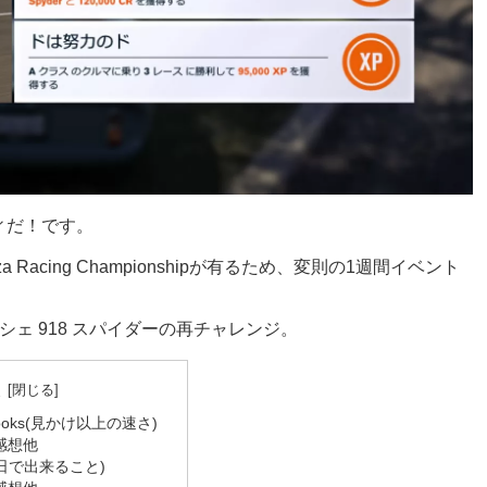
ティだ！です。
acing Championshipが有るため、変則の1週間イベント
ルシェ 918 スパイダーの再チャレンジ。
次
It Looks(見かけ以上の速さ)
感想他
k(一日で出来ること)