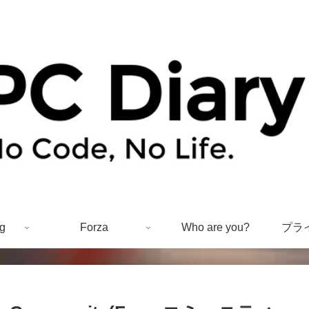
g
Forza
Who are you?
プラ