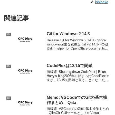
Ishisaka
関連記事
Git for Windows 2.14.3
Git
Release Git for Windows 2.14.3 · git-for-
windows/git主な変更点:Git v2.14.3への追
従diff helper for OpenOffice documentsの
添付Git LFS ...
CodePlexは12/15で閉鎖
Git
情報源: Shutting down CodePlex | Brian
Harry's blog2006年に始まったCodePlexで
すが、12/15で閉鎖と言うことになったよ
うです。CodePlexの立ち上げは不器用な
がらもMSがOSSと...
Memo: VSCodeでのGitの基本操
Git
作まとめ – Qiita
情報源: VSCodeでのGitの基本操作まとめ
- QiitaGit GUIツールとしてのVisual