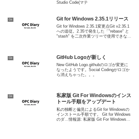
Studio Code(マテ
Git for Windows 2.35.1リリース
Git
Git for Windows 2.35.1変更点Git v2.35.1
への追従。2.35で発生した「"rebase" と
"stash" を二次作業ツリーで使用できない
というリグレッション」が修正されまし
た。詳細、ダウンロードに関しては一...
GitHub Logoが新しく
Git
New GitHub Logo.githubのロゴが変更に
なったようです。Social Codingがロゴか
ら消えちゃった。。。
私家版 Git For Windowsのインス
Git
トール手順をアップデート
私の独断と偏見によるGit for Windowsの
インストール手順です。 Git for Windows
のダ…情報源: 私家版 Git For Windowsの
インストール手順 | OPC Diary「アップデ
ートについて」の項を追加しま...