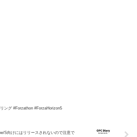
スプリング #Forzathon #ForzaHorizon5
ox One/S向けにはリリースされないので注意で