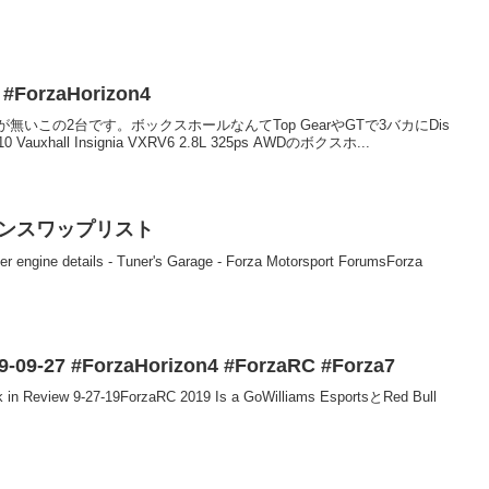
ForzaHorizon4
いこの2台です。ボックスホールなんてTop GearやGTで3バカにDis
all Insignia VXRV6 2.8L 325ps AWDのボクスホ...
 エンジンスワップリスト
engine details - Tuner's Garage - Forza Motorsport ForumsForza
9-09-27 #ForzaHorizon4 #ForzaRC #Forza7
 in Review 9-27-19ForzaRC 2019 Is a GoWilliams EsportsとRed Bull