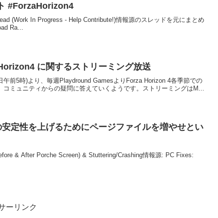
 #ForzaHorizon4
t Thread (Work In Progress - Help Contribute!)情報源のスレッドを元にまとめ
 Ra...
aHorizon4 に関するストリーミング放送
5時)より、毎週Playdround GamesよりForza Horizon 4各季節での
、コミュニティからの疑問に答えていくようです。ストリーミングはM...
 7 PC版の安定性を上げるためにページファイルを増やせとい
before & After Porche Screen) & Stuttering/Crashing情報源: PC Fixes:
サーリンク