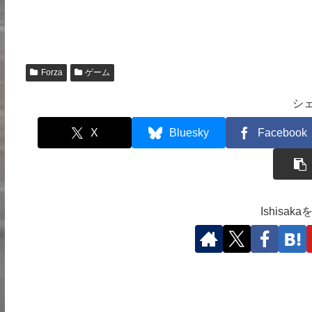
Forza
ゲーム
シ
X
Bluesky
Facebook
Ishisa