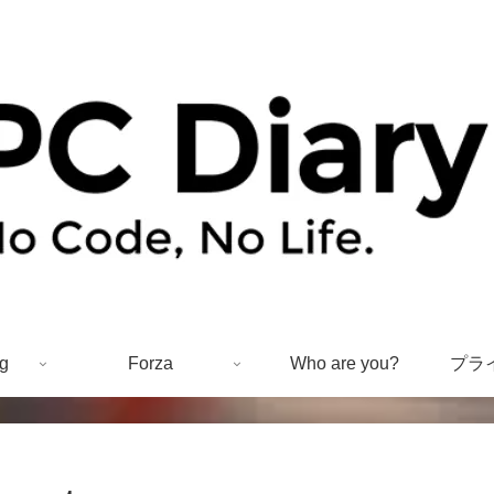
g
Forza
Who are you?
プラ