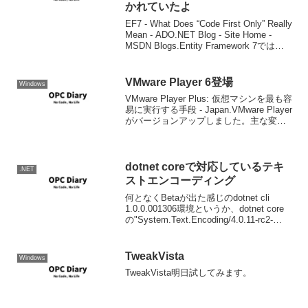
かれていたよ
EF7 - What Does “Code First Only” Really
Mean - ADO.NET Blog - Site Home -
MSDN Blogs.Entity Framework 7では
Entity Framewo...
VMware Player 6登場
Windows
VMware Player Plus: 仮想マシンを最も容
易に実行する手段 - Japan.VMware Player
がバージョンアップしました。主な変更
点はWindows 8.1や最新Linuxディストリ
ビューションへの対応、16コアのサ...
dotnet coreで対応しているテキ
.NET
ストエンコーディング
何となくBetaが出た感じのdotnet cli
1.0.0.001306環境というか、dotnet core
の"System.Text.Encoding/4.0.11-rc2-
23811"にはShift JISはありません。
（Shift-...
TweakVista
Windows
TweakVista明日試してみます。