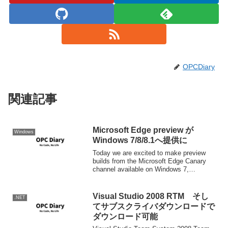
OPCDiary
関連記事
Microsoft Edge preview が
Windows
Windows 7/8/8.1へ提供に
Today we are excited to make preview
builds from the Microsoft Edge Canary
channel available on Windows 7,
Windows 8, an...
Visual Studio 2008 RTM そし
.NET
てサブスクライバダウンロードで
ダウンロード可能