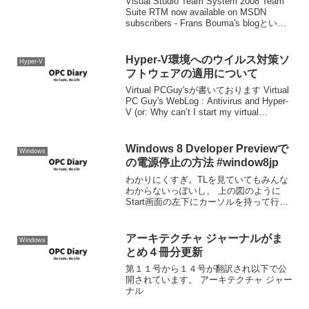
Visual Studio Team System 2008 Team
Suite RTM now available on MSDN
subscribers - Frans Bouma's blogという
ことで、サブスクライバダウンロード...
Hyper-V環境へのウイルス対策ソ
Hyper-V
フトウェアの適用について
Virtual PCGuy'sが書いております Virtual
PC Guy's WebLog : Antivirus and Hyper-
V (or: Why can’t I start my virtual
machine?) 斜め読み...
Windows 8 Dveloper Previewで
Windows
の電源停止の方法 #window8jp
わかりにくすぎ。TLを見ていてもみんな
わからないっぽいし。 上の図のように
Start画面の左下にカーソルを持って行っ
てメニューをだしSettingsを選択します。
こうするとPowerが現れるので、これを
クリックして電源停止、再起動、スリ
アーキテクチャ ジャーナルがま
Windows
ー...
とめ４冊分更新
第１１号から１４号が翻訳され以下で公
開されています。 アーキテクチャ ジャー
ナル