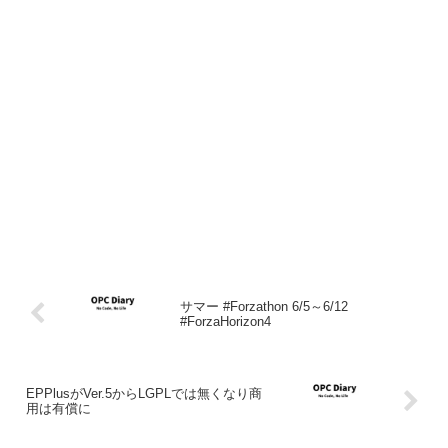
サマー #Forzathon 6/5～6/12
#ForzaHorizon4
EPPlusがVer.5からLGPLでは無くなり商
用は有償に