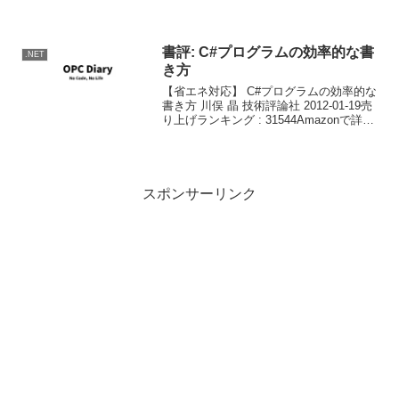
なる話題は ALM (Application Lifecycle
Management) へのツール強化で...
書評: C#プログラムの効率的な書
.NET
き方
【省エネ対応】 C#プログラムの効率的な
書き方 川俣 晶 技術評論社 2012-01-19売
り上げランキング : 31544Amazonで詳し
く見る by G-Tools この本はLinq星人とい
うエイリアンにLinqをインプラントされ
て快...
スポンサーリンク