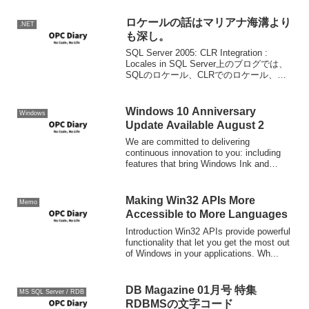
ネイティ...
ロケールの話はマリアナ海溝より
.NET
も深し。
SQL Server 2005: CLR Integration :
Locales in SQL Server上のブログでは、
SQLのロケール、CLRでのロケール、
C/C++でのCRTライブラリでのロケール
の扱いにつて述べていて、CRTラ...
Windows 10 Anniversary
Windows
Update Available August 2
We are committed to delivering
continuous innovation to you: including
features that bring Windows Ink and
Cortana to th...
Making Win32 APIs More
Memo
Accessible to More Languages
Introduction Win32 APIs provide powerful
functionality that let you get the most out
of Windows in your applications. Wh...
DB Magazine 01月号 特集
MS SQL Server / RDB
RDBMSの文字コード