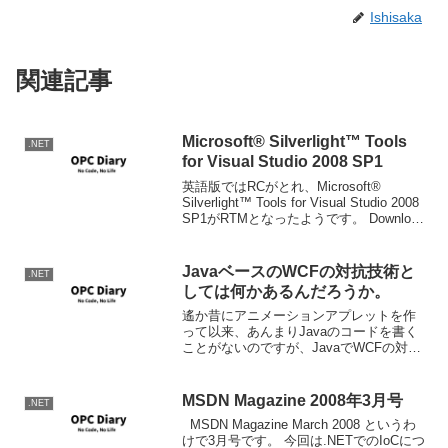
Ishisaka
関連記事
Microsoft® Silverlight™ Tools
.NET
for Visual Studio 2008 SP1
英語版ではRCがとれ、Microsoft®
Silverlight™ Tools for Visual Studio 2008
SP1がRTMとなったようです。 Download
details: Silverlight Tools 日本語...
JavaベースのWCFの対抗技術と
.NET
しては何かあるんだろうか。
遙か昔にアニメーションアプレットを作
って以来、あんまりJavaのコードを書く
ことがないのですが、JavaでWCFの対抗
技術となるような、分散システム技術っ
て有るんですかね？今のAppサーバーの
Webなんかみると基本的にはASMXでの
MSDN Magazine 2008年3月号
.NET
Webサ...
MSDN Magazine March 2008 というわ
けで3月号です。 今回は.NETでのIoCにつ