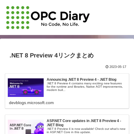
.NET 8 Preview 4リンクまとめ
2023-05-17
Announcing .NET 8 Preview 4 - .NET Blog
.NET 8 Preview 4 contains many exciting new features
for the runtime and libraries, Native AOT improvements,
modern buil...
devblogs.microsoft.com
ASP.NET Core updates in .NET 8 Preview 4 -
.NET Blog
.NET 8 Preview 4 is now available! Check out what's new
in ASP.NET Core in this update.