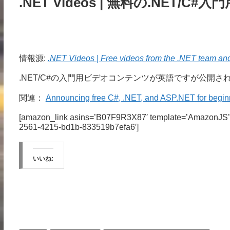
.NET Videos | 無料の.NET/C
情報源:
.NET Videos | Free videos from the .NET team a
.NET/C#の入門用ビデオコンテンツが英語ですが公開
関連：
Announcing free C#, .NET, and ASP.NET for beginn
[amazon_link asins=’B07F9R3X87′ template=’AmazonJS’ s
2561-4215-bd1b-833519b7efa6′]
いいね: