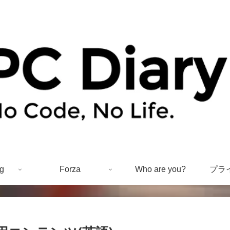
g
Forza
Who are you?
プラ