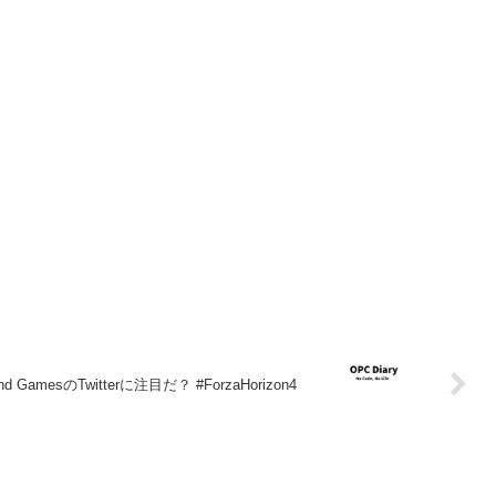
nd GamesのTwitterに注目だ？ #ForzaHorizon4