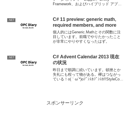
Framework、およびハイブリッド アプリ
Dapperはいいぞ。SQL分を書くことを恐
れないことが大事です。もう3年近く前な
のかｗ
C# 11 preview: generic math,
.NET
required members, and more
個人的にはGeneric.Mathとその関数に注
目しています。前職でやりたかったこと
が非常にやりやすくなったはず。
C# Advent Calendar 2013 現在
.NET
の状況
昨日まで順調に続いています。頓挫とか
失礼にも程って物がある。襷はつながっ
ている！o(｀ω´*)oﾌﾟﾝｽｶﾌﾟﾝｽｶ!!StyleCop
の導入と使用Monoのさわりをゆるふわで
DapperはIN句も自動でマップしてくれる
のが便利 - きよく...
スポンサーリンク