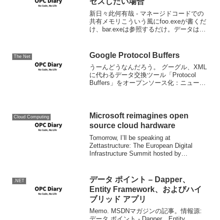
セスしたい場合
新日々此何有哉 - マネージドコードでの
共有メモリこういう風にfoo.exeが書くだ
け、bar.exeは参照するだけ。データは大
きくても数KB、通信速度は重要視しな
い…という情報のやりとりする場合、も
っともいいのはどんな方法なんだろ
Google Protocol Buffers
The Net
う。.N...
うーんどうなんだろう。 グーグル、XML
に代わるデータ交換ツール「Protocol
Buffers」をオープンソース化：ニュース
- ZDNet Japan Protocol Buffersは、XML
の代替手段として、ネットワーク上でや
りと...
Microsoft reimagines open
Cloud Computing
source cloud hardware
Tomorrow, I’ll be speaking at
Zettastructure: The European Digital
Infrastructure Summit hosted by
Datacenter Dynamics i...
データ ポイント – Dapper、
.NET
Entity Framework、およびハイ
ブリッド アプリ
Memo. MSDNマガジンの記事。情報源:
データ ポイント - Dapper、Entity