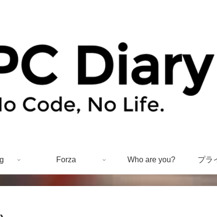
g
Forza
Who are you?
プラ