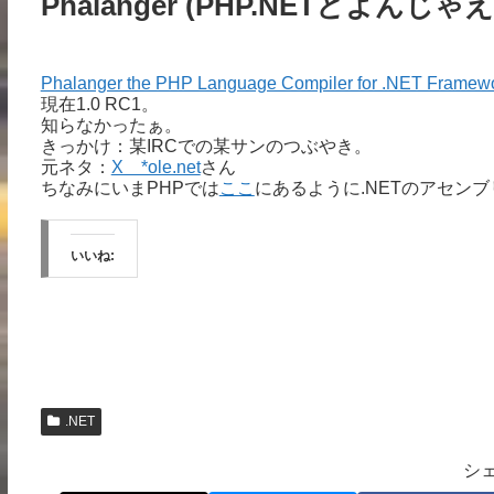
Phalanger (PHP.NETとよんじゃえ
Phalanger the PHP Language Compiler for .NET Framew
現在1.0 RC1。
知らなかったぁ。
きっかけ：某IRCでの某サンのつぶやき。
元ネタ：
X *ole.net
さん
ちなみにいまPHPでは
ここ
にあるように.NETのアセン
いいね:
.NET
シ