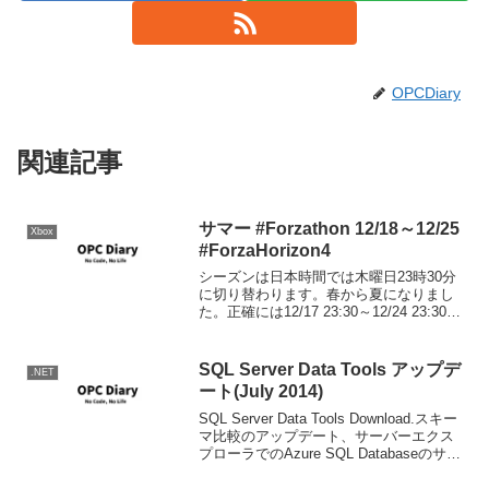
OPCDiary
関連記事
サマー #Forzathon 12/18～12/25
Xbox
#ForzaHorizon4
シーズンは日本時間では木曜日23時30分
に切り替わります。春から夏になりまし
た。正確には12/17 23:30～12/24 23:30ま
で。シリーズリワード50% バックステー
ジパス80％ 1969 FIAT Dino 2.4 Coupe
シ...
SQL Server Data Tools アップデ
.NET
ート(July 2014)
SQL Server Data Tools Download.スキー
マ比較のアップデート、サーバーエクス
プローラでのAzure SQL Databaseのサポ
ート強化、VS2012での同機能のサポート
などが主な更新点。Visual Stud...