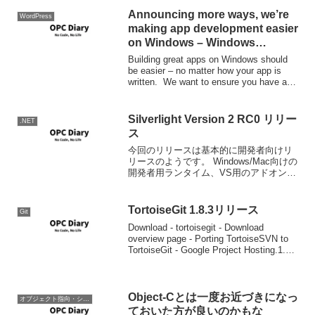
Announcing more ways, we’re
WordPress
making app development easier
on Windows – Windows
Developer Blog
Building great apps on Windows should
be easier – no matter how your app is
written. We want to ensure you have a
path ...
Silverlight Version 2 RC0 リリー
.NET
ス
今回のリリースは基本的に開発者向けリ
リースのようです。 Windows/Mac向けの
開発者用ランタイム、VS用のアドオン、
Blend2の対応パッチのダウンロードは以
下のサイトから可能になっています。
The Official Microso...
TortoiseGit 1.8.3リリース
Git
Download - tortoisegit - Download
overview page - Porting TortoiseSVN to
TortoiseGit - Google Project Hosting.1.8.3
がリリース...
Object-Cとは一度お近づきになっ
オブジェクト指向・システム開発
ておいた方が良いのかもな