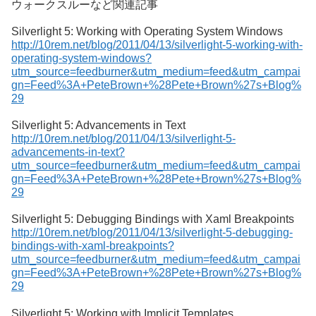
ウォークスルーなど関連記事
Silverlight 5: Working with Operating System Windows
http://10rem.net/blog/2011/04/13/silverlight-5-working-with-
operating-system-windows?
utm_source=feedburner&utm_medium=feed&utm_campai
gn=Feed%3A+PeteBrown+%28Pete+Brown%27s+Blog%
29
Silverlight 5: Advancements in Text
http://10rem.net/blog/2011/04/13/silverlight-5-
advancements-in-text?
utm_source=feedburner&utm_medium=feed&utm_campai
gn=Feed%3A+PeteBrown+%28Pete+Brown%27s+Blog%
29
Silverlight 5: Debugging Bindings with Xaml Breakpoints
http://10rem.net/blog/2011/04/13/silverlight-5-debugging-
bindings-with-xaml-breakpoints?
utm_source=feedburner&utm_medium=feed&utm_campai
gn=Feed%3A+PeteBrown+%28Pete+Brown%27s+Blog%
29
Silverlight 5: Working with Implicit Templates