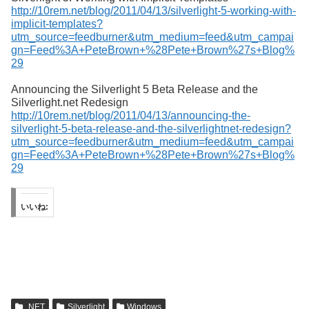
http://10rem.net/blog/2011/04/13/silverlight-5-working-with-
implicit-templates?
utm_source=feedburner&utm_medium=feed&utm_campai
gn=Feed%3A+PeteBrown+%28Pete+Brown%27s+Blog%
29
Announcing the Silverlight 5 Beta Release and the
Silverlight.net Redesign
http://10rem.net/blog/2011/04/13/announcing-the-
silverlight-5-beta-release-and-the-silverlightnet-redesign?
utm_source=feedburner&utm_medium=feed&utm_campai
gn=Feed%3A+PeteBrown+%28Pete+Brown%27s+Blog%
29
いいね:
.NET
Silverlight
Windows