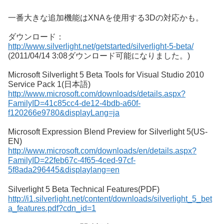
一番大きな追加機能はXNAを使用する3Dの対応かも。
ダウンロード：
http://www.silverlight.net/getstarted/silverlight-5-beta/
(2011/04/14 3:08ダウンロード可能になりました。)
Microsoft Silverlight 5 Beta Tools for Visual Studio 2010
Service Pack 1(日本語)
http://www.microsoft.com/downloads/details.aspx?
FamilyID=41c85cc4-de12-4bdb-a60f-
f120266e9780&displayLang=ja
Microsoft Expression Blend Preview for Silverlight 5(US-
EN)
http://www.microsoft.com/downloads/en/details.aspx?
FamilyID=22feb67c-4f65-4ced-97cf-
5f8ada296445&displaylang=en
Silverlight 5 Beta Technical Features(PDF)
http://i1.silverlight.net/content/downloads/silverlight_5_bet
a_features.pdf?cdn_id=1