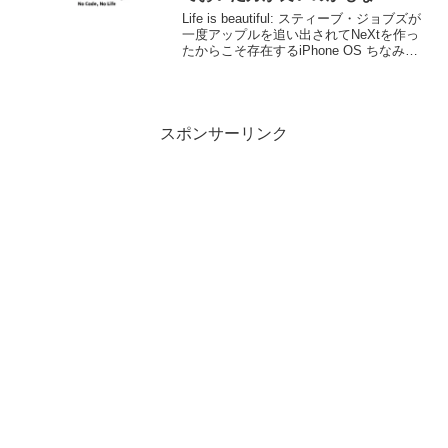
Life is beautiful: スティーブ・ジョブズが
一度アップルを追い出されてNeXtを作っ
たからこそ存在するiPhone OS ちなみ
に、３月からはじめたObjective-Cにもす
っかり慣れたが、これはすばらしい言語
である。スク...
スポンサーリンク