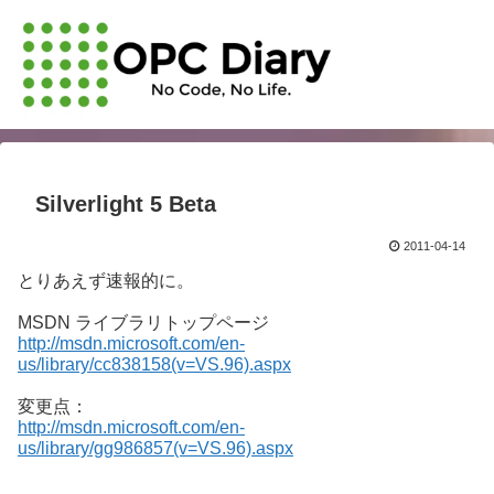
Silverlight 5 Beta
2011-04-14
とりあえず速報的に。
MSDN ライブラリトップページ
http://msdn.microsoft.com/en-
us/library/cc838158(v=VS.96).aspx
変更点：
http://msdn.microsoft.com/en-
us/library/gg986857(v=VS.96).aspx