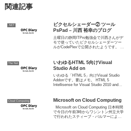
関連記事
ピクセルシェーダー② ツール
.NET
PsPad – 川西 裕幸のブログ
土曜日の静岡ITPro勉強会で川西さんがデ
モで使っていたピクセルシェーダーツー
ルがCodePlexで公開されたようです。 ピ
クセルシェーダー② ツール PsPad - 川西
裕幸のブログ - Site Home - MSDN Blogs
C...
いわゆるHTML 5向けVisual
The Net
Studio Add on
いわゆる「HTML 5」向けVisual Studio
Addonです。要はメモ。 HTML 5
Intellisense for Visual Studio 2010 and
2008 SVG Intellisense schema fo...
Microsoft on Cloud Computing
Cloud Computing
Microsoft on Cloud Computing 日本時間
で今日の午前3時からワシントン州立大学
で行われたスティーブ・バルマーによる
Microsoftのクラウド戦略について語った
講演会の模様がライブ配信後オンデマン
ドで公開されて...