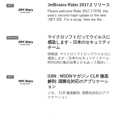
JetBrains Rider 2017.2 リリース
.NET
Please welcome Rider 2017.2 RTM: this
year’s second major update to the new
.NET IDE. For a recap, here are the
highligh...
マイクロソフトだってウイルスに
Microsoft
感染します – 日本のセキュリティ
チーム
情報源: マイクロソフトだってウイルスに
感染します – 日本のセキュリティチーム
MS社内の集計結果とかもあって面白いで
す。MSも感染に無縁では無く、どうして
いるかというところも参考になると思い
ます。(まあガチ勢は別)
I18N : MSDNマガジン CLR 徹底
.NET
解剖: 国際化対応のアプリケーシ
ョン
メモ。 CLR 徹底解剖: 国際化対応のアプ
リケーション