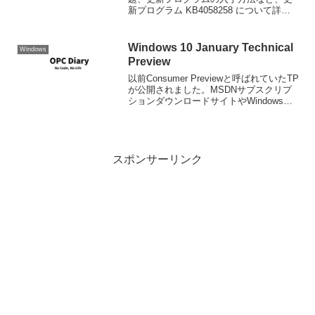
新プログラム KB4058258 について詳し
く説明します。情報源: 2018 年 2 月 1 日
— KB4058258 (OS ビルド
16299.214)Windo...
Windows 10 January Technical
Windows
Preview
以前Consumer Previewと呼ばれていたTP
が公開されました。MSDNサブスクリプ
ションダウンロードサイトやWindows
Insiderサイドよりダウンロード、インス
トールが可能です。私は、MSDNから落
としたEnterpris...
スポンサーリンク