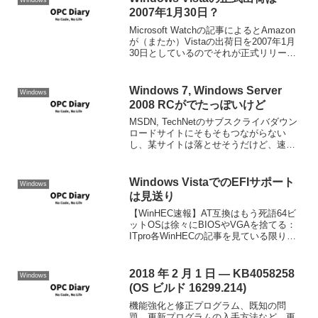
Windows
2007年1月30日？
Microsoft Watchの記事によるとAmazon
が（またか）Vistaの出荷日を2007年1月
30日としているのでそれが正式リリース
日じゃないかとしている。それがここ。
Amazon.com: Microsoft Windows Vi...
Windows 7, Windows Server
Windows
2008 RCがでたっぽいけど
MSDN, TechNetのサブスクライバダウン
ロードサイトにそもそもつながらない
し、某サイトは落とせそうだけど、速度
があまりにもあんまり(出張中なんでほっ
ておくのも無理)なので、今日はあきら
め。 根性のある人は是非落としてみてく
Windows VistaでのEFIサポート
Windows
ださい。
は見送り
【WinHEC速報】AT互換はもう死語64ビ
ットOSは徐々にBIOSやVGAを捨てる：
ITpro各WinHECの記事を見ている限り
Windows VistaでのEFIは見送られるよう
だ。EFIのサポートはLonghorn Server以
降で...
2018 年 2 月 1 日 — KB4058258
Windows
(OS ビルド 16299.214)
機能強化と修正プログラム、既知の問
題、更新プログラムの入手方法など、更