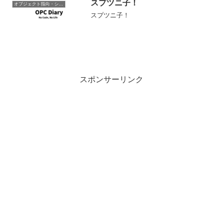
準以外のストアアプリはリペア、Off...
スプツニ子！
オブジェクト指向・システム開発
スプツニ子！
スポンサーリンク