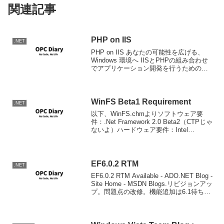
関連記事
PHP on IIS
.NET
PHP on IIS あなたの可能性を広げる、
Windows 環境へ IISとPHPの組み合わせ
でアプリケーション開発を行うためのポ
ータル。 Windows 2008のIIS7からはでは
Fast CGIでのPHPの使用が可能なので、
今までよ...
WinFS Beta1 Requirement
.NET
以下、WinFS.chmよりソフトウェア要
件：.Net Framework 2.0 Beta2（CTPじゃ
ないよ）ハードウェア要件：Intel
Pentium4 / AMD Athlon以上CPU 2.0GH
ｚ以上、3.2GHz以上を推奨5...
EF6.0.2 RTM
.NET
EF6.0.2 RTM Available - ADO.NET Blog -
Site Home - MSDN Blogs.リビジョンアッ
プ。問題点の改修。機能追加は6.1待ちと
なる模様。修正された内容は、以下で確
認を。ランタイムのインスト...