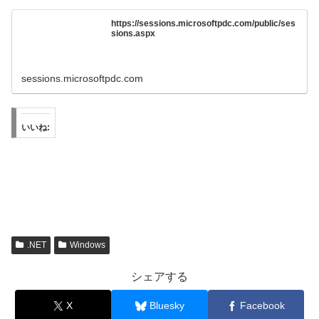
https://sessions.microsoftpdc.com/public/ses
sions.aspx
sessions.microsoftpdc.com
いいね:
.NET
Windows
シェアする
X
Bluesky
Facebook