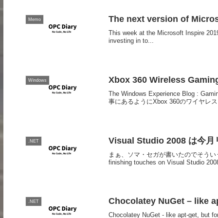
The next version of Micro
Memo
This week at the Microsoft Inspire 201
investing in to...
Xbox 360 Wireless Gamin
Windows
The Windows Experience Blog : Gami
事にあるようにXbox 360のワイヤレス
Visual Studio 2008 は
.NET
まぁ、ソマ・セガが書いたのでそういうことなんだろう。
finishing touches on Visual Studio 200
Chocolatey NuGet – like a
.NET
Chocolatey NuGet - like apt-ge