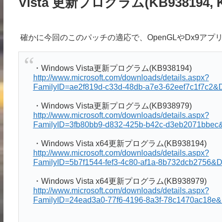
Vista 更新プログラム(KB938194, K
確かに今回のこのパッチの適応で、OpenGLやDx9ア
・Windows Vista更新プログラム(KB938194)
http://www.microsoft.com/downloads/details.aspx?
FamilyID=ae2f819d-c33d-48db-a7e3-62eef7c1f7c2&D
・Windows Vista更新プログラム(KB938979)
http://www.microsoft.com/downloads/details.aspx?
FamilyID=3fb80bb9-d832-425b-b42c-d3eb2071bbec&
・Windows Vista x64更新プログラム(KB938194)
http://www.microsoft.com/downloads/details.aspx?
FamilyID=5b7f1544-fef3-4c80-af1a-8b732dcb2756&D
・Windows Vista x64更新プログラム(KB938979)
http://www.microsoft.com/downloads/details.aspx?
FamilyID=24ead3a0-77f6-4196-8a3f-78c1470ac18e&