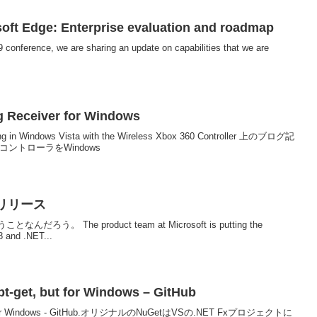
soft Edge: Enterprise evaluation and roadmap
9 conference, we are sharing an update on capabilities that we are
g Receiver for Windows
ng in Windows Vista with the Wireless Xbox 360 Controller 上のブログ記
コントローラをWindows
今月リリース
 The product team at Microsoft is putting the
8 and .NET...
pt-get, but for Windows – GitHub
t, but for Windows - GitHub.オリジナルのNuGetはVSの.NET Fxプロジェクトに