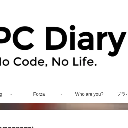
g
Forza
Who are you?
プラ