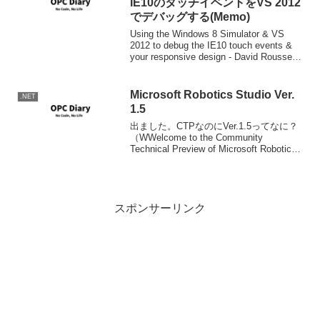
IE10のタッチイベントをVS 2012
でデバッグする(Memo)
Using the Windows 8 Simulator & VS
2012 to debug the IE10 touch events &
your responsive design - David Rousset -
Site H...
Microsoft Robotics Studio Ver.
.NET
1.5
出ました。CTPなのにVer.1.5ってなに？
（WWelcome to the Community
Technical Preview of Microsoft Robotics
Studio (1.5)ダウソMicrosoft Robot...
スポンサーリンク