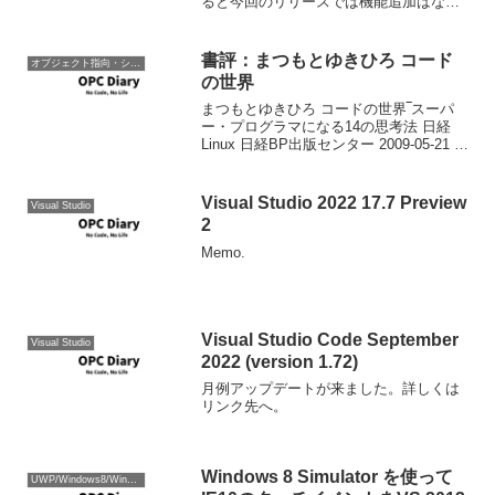
ると今回のリリースでは機能追加はなく
バグつぶしのようです。
書評：まつもとゆきひろ コード
オブジェクト指向・システム開発
の世界
まつもとゆきひろ コードの世界‾スーパ
ー・プログラマになる14の思考法 日経
Linux 日経BP出版センター 2009-05-21 売
り上げランキング : 385 Amazonで詳しく
見る by G-Tools まつもとゆきひろ氏が日
経Li...
Visual Studio 2022 17.7 Preview
Visual Studio
2
Memo.
Visual Studio Code September
Visual Studio
2022 (version 1.72)
月例アップデートが来ました。詳しくは
リンク先へ。
Windows 8 Simulator を使って
UWP/Windows8/WinRT