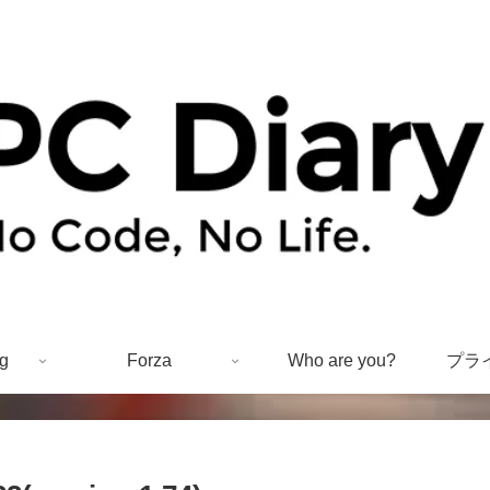
g
Forza
Who are you?
プラ