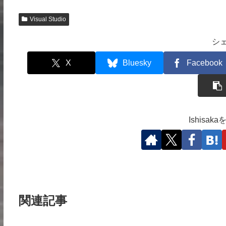
Visual Studio
シ
X
Bluesky
Facebook
Ishisa
関連記事