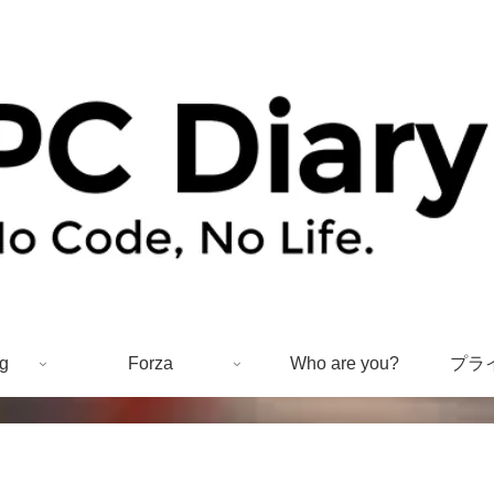
g
Forza
Who are you?
プラ