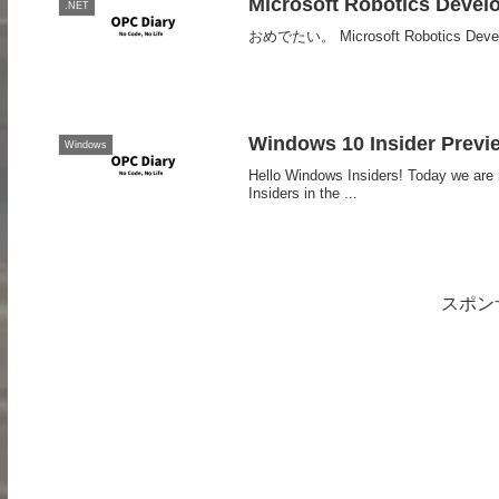
Microsoft Robotics Dev
.NET
おめでたい。 Microsoft Robotic
Windows 10 Insider Previ
Windows
Hello Windows Insiders! Today we are 
Insiders in the ...
スポン