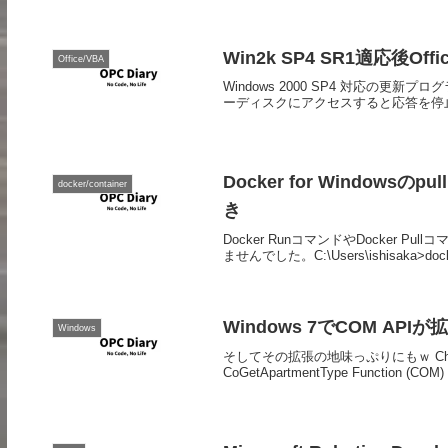
Win2k SP4 SR1適応後
Office/VBA
Windows 2000 SP4 対応の更新プログ
ーディスクにアクセスすると応答を停止する場
Docker for Windows
docker/container
き
Docker RunコマンドやDocker P
ませんでした。C:\Users\ishisaka>docker r
Windows 7でCOM AP
Windows
そしてその拡張の地味っぷりにもｗ Changes
CoGetApartmentType Functi