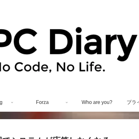
g
Forza
Who are you?
プラ