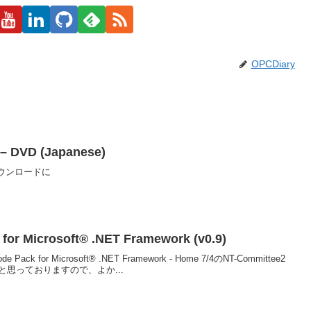
OPCDiary
 – DVD (Japanese)
ウンロードに
or Microsoft® .NET Framework (v0.9)
ack for Microsoft® .NET Framework - Home 7/4のNT-Committee2
思っておりますので、よか...