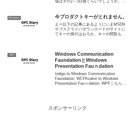
場はその2～3日後ぐらいでしょうか。英
語版RTMから90日後という昔のスケジュ
ールに戻ってしまった感じだなぁ。それ
でも僕ら仕事よりは速いし、がんばって
今プロダクトキーがとれません。
Windows
いるのは解...
えー以下の記事にあるようにいまMSDN
サブスクライバダウンロードのサイトに
てキーの発行はおろか、キーの閲覧もで
きません。早く復旧すると良いですね。
(昨日XML落としておいて良かった!!←言
いたいのはこれｗ） Windows 7ベータ、
サーバ...
Windows Communication
.NET
FaundationとWindows
Presentation Fauｎdation
Indigo to Windows Communication
Faundation, WCFAvalon to Windows
Presentation Fauｎdation, WPFこちらの
呼び方も改訂。元ネタDon Box's Spo...
スポンサーリンク