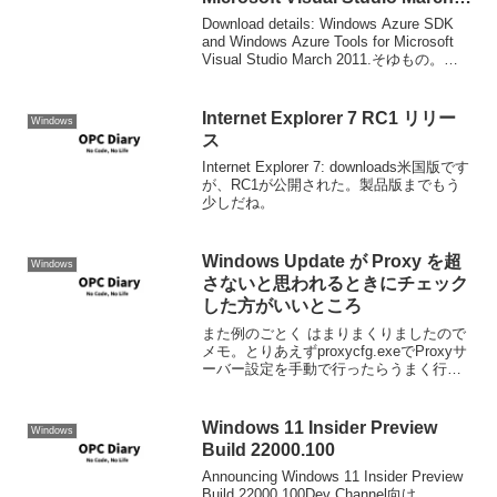
2011 (V1.4)
Download details: Windows Azure SDK
and Windows Azure Tools for Microsoft
Visual Studio March 2011.そゆもの。も
うなんか立て続けで私のHPはゼ...
Internet Explorer 7 RC1 リリー
Windows
ス
Internet Explorer 7: downloads米国版です
が、RC1が公開された。製品版までもう
少しだね。
Windows Update が Proxy を超
Windows
さないと思われるときにチェック
した方がいいところ
また例のごとく はまりまくりましたので
メモ。とりあえずproxycfg.exeでProxyサ
ーバー設定を手動で行ったらうまく行く
ようになりました。 Windows Update ク
ライアントを使用して、Windows Update
Web ...
Windows 11 Insider Preview
Windows
Build 22000.100
Announcing Windows 11 Insider Preview
Build 22000.100Dev Channel向け。