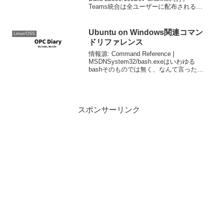
Teams統合は全ユーザーに配布されるわ
けではありません。タスクバーの右下に
ある隠しアイコンの表示が、Wi...
Ubuntu on Windows関連コマン
Linux/OSS
ドリファレンス
情報源: Command Reference |
MSDNSystem32/bash.exeはいわゆる
bashそのものでは無く、なんて言ったら
いいんだろうtelnetコマンドやsshコマン
ドのようなものです(きっと)それで、上リ
ンク先にSy...
スポンサーリンク