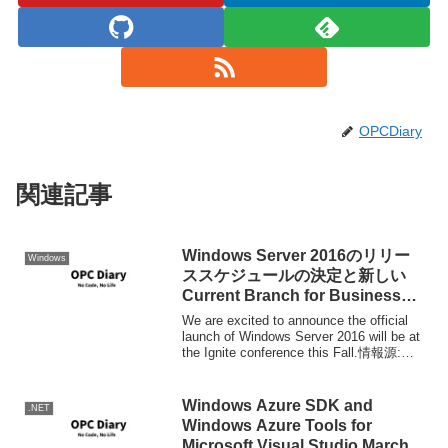
OPCDiary
関連記事
Windows Server 2016のリリー
Windows
ススケジュールの決定と新しい
Current Branch for Business
servicing optionの発表
We are excited to announce the official
launch of Windows Server 2016 will be at
the Ignite conference this Fall.情報源:
Wi...
Windows Azure SDK and
.NET
Windows Azure Tools for
Microsoft Visual Studio March