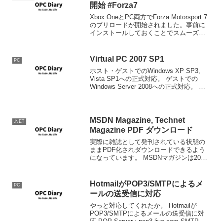
開始 #Forza7
Xbox OneとPC両方でForza Motorsport 7
のプリロードが開始されました。事前に
インストールしておくことでスムーズに
29日もしくは10月3日よりプレーすること
が出来ます。Xboxでメディアを購入され
た方はメディアが届くま...
Virtual PC 2007 SP1
PC
ホスト・ゲストでのWindows XP SP3,
Vista SP1への正式対応。 ゲストでの
Windows Server 2008への正式対応。 窓
の杜 - 【NEWS】「Virtual PC 2007」
SP1が公開、XP SP3/Vis...
MSDN Magazine, Technet
.NET
Magazine PDF ダウンロード
実際に雑誌として発刊されている状態の
ままPDF化されダウンロードできるよう
になっています。 MSDNマガジンは2003
年1月から2011年4月号まで、Technetマ
ガジンは2005年冬号から2011年3月号ま
でダウンロード可能です。 雑誌...
HotmailがPOP3/SMTPによるメ
PC
ールの送受信に対応
やっと対応してくれたか。 Hotmailが
POP3/SMTPによるメールの送受信に対