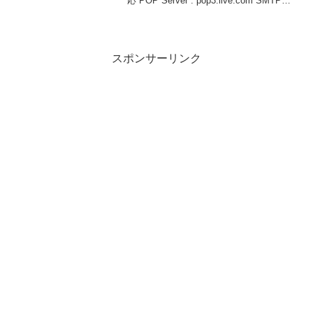
応 POP Server : pop3.live.com SMTP
Server : smtp.live.com 接続には
TLS/SSL, ユーザー認証が必...
スポンサーリンク