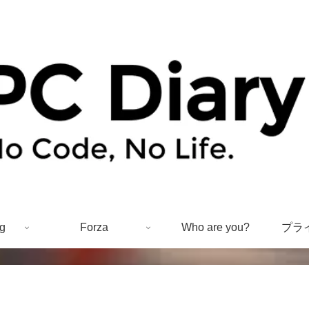
g
Forza
Who are you?
プラ