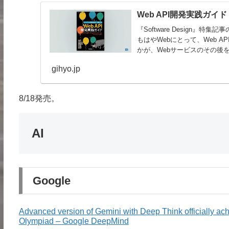
Web API開発実践ガイド
『Software Design』
もはやWebにとって、Web A
かが、Webサービスのその後を大
gihyo.jp
8/18発売。
AI
Google
Advanced version of Gemini with Deep Think officially ach
Olympiad – Google DeepMind