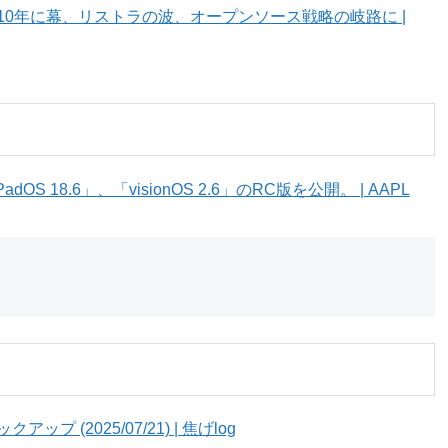
性能追求の10年に幕、リストラの波、オープンソース戦略の岐路に |
adOS 18.6」、「visionOS 2.6」のRC版を公開。 | AAPL
ty ピックアップ (2025/07/21) | 焦げlog