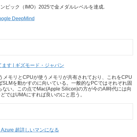
際数学オリンピック（IMO）2025で金メダルレベルを達成.
 Google DeepMind
てます | ギズモード・ジャパン
使うメモリとCPUが使うメモリが共有されており、これをCPU
ばSLMを動かすのに向いている。一般的なPCではそれぞれ固
の点でMac(Apple Silicon)の方が今のAI時代には向
CなどではUMAにすれば良いのにと思う。
ilot が Azure 超詳しいマンになる