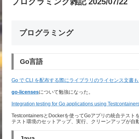
プログラミング雑記 2025/07/22
プログラミング
Go言語
Go で CLI を配布する際にライブラリのライセンス文書
go-licenses
について勉強になった。
Integration testing for Go applications using Testcontai
TestcontainersとDockerを使ってGoアプリの統合テ
テスト環境のセットアップ、実行、クリーンアップが自
Java