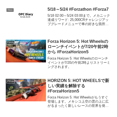
5/18～5/24 #Forzathon #Forza7
Xbox
5/18 02:00～5/24 03:00まで。メカニック
達成リワード: 25,000CRチャレンジアッ
プグレードメニューで車の好きな箇所を
変更する。Ferrari 458 Italiaをドリフトし
ようにアップグレードしてクリア。クリ
ア25...
Forza Horizon 5: Hot Wheelsの
Forza
ローンチイベントが7/20午前2時
から #ForzaHorizon5
Forza Horizon 5: Hot Wheelsのローンチ
イベントが7/20の午前2時よりストリーミ
ングされます。
HORIZON 5: HOT WHEELSで新
Forza
しい実績を解除する
#ForzaHorizon5
Forza Horizon 5: Hot Wheelsがもうすぐ
登場します。メキシコ上空の雲の上に広
がるまったく新しいレースの世界を発見
し、これまでで最も速く、最も過酷で、
重力をものともしないトラックを体験し