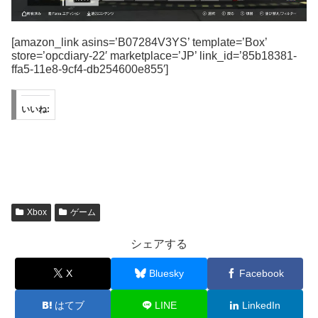
[amazon_link asins=’B07284V3YS’ template=’Box’
store=’opcdiary-22′ marketplace=’JP’ link_id=’85b18381-
ffa5-11e8-9cf4-db254600e855′]
いいね:
Xbox
ゲーム
シェアする
X
Bluesky
Facebook
はてブ
LINE
LinkedIn