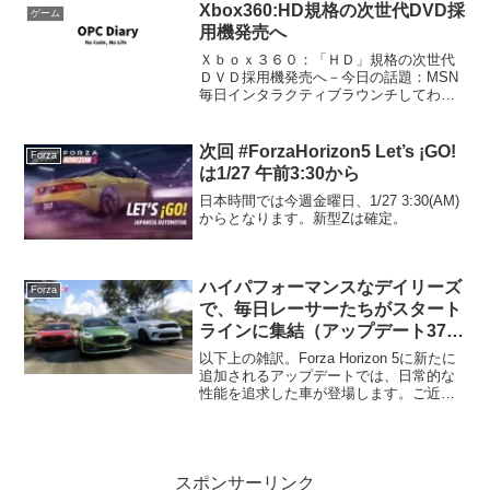
て、ホットウィールの伝説となるべ...
Xbox360:HD規格の次世代DVD採
ゲーム
用機発売へ
Ｘｂｏｘ３６０：「ＨＤ」規格の次世代
ＤＶＤ採用機発売へ－今日の話題：MSN
毎日インタラクティブラウンチしてわず
か、これから本格的にクリスマス正月と
いう、ゲーム業界の大刈り入れ時期が来
たという今大事なこの時期に、自ら冷や
次回 #ForzaHorizon5 Let’s ¡GO!
Forza
水を浴びせるとはマイク...
は1/27 午前3:30から
日本時間では今週金曜日、1/27 3:30(AM)
からとなります。新型Zは確定。
ハイパフォーマンスなデイリーズ
Forza
で、毎日レーサーたちがスタート
ラインに集結（アップデート37）
#ForzaHorizon5
以下上の雑訳。Forza Horizon 5に新たに
追加されるアップデートでは、日常的な
性能を追求した車が登場します。ご近所
の車という雰囲気を祝う4台の特典車(ハ
ッチバック2台と過激なオフロード車)を
アンロックしましょう。このシリーズか
らゲ...
スポンサーリンク