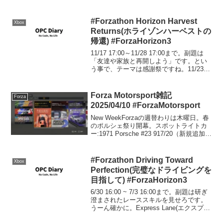
2020年発売。
#Forzathon Horizon Harvest
Xbox
Returns(ホライゾンハーベストの
帰還) #ForzaHorizon3
11/17 17:00～11/28 17:00まで。副題は
「友達や家族と再開しよう」です。とい
う事で、テーマは感謝祭ですね。11/23日
が感謝祭でアメリカお休みに入ってしま
うので、28日火曜までの長い日程になっ
ていると思われます。Harve...
Forza Motorsport雑記
Forza
2025/04/10 #ForzaMotorsport
New WeekForzaの週替わりは木曜日。春
のポルシェ祭り開幕。スポットライトカ
ー:1971 Porsche #23 917/20（新規追加）
VIP割引:1978 Porsche #43 Porsche
Racing 935/78（新規...
#Forzathon Driving Toward
Xbox
Perfection(完璧なドライビングを
目指して) #ForzaHorizon3
6/30 16:00 ~ 7/3 16:00まで。副題は研ぎ
澄まされたレーススキルを見せろです。
うーん確かに。Express Lane(エクスプレ
スレーン)#Forzathon Express Lane(エク