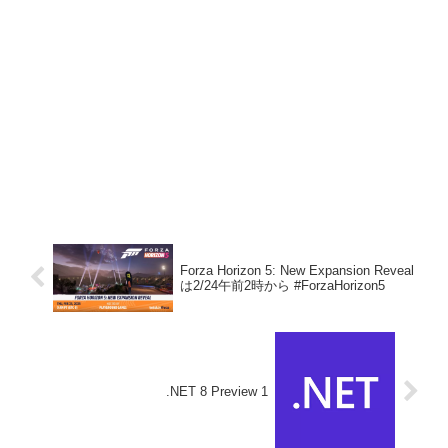
Forza Horizon 5: New Expansion Reveal
は2/24午前2時から #ForzaHorizon5
.NET 8 Preview 1