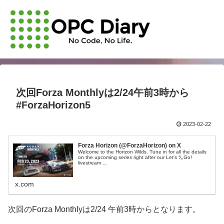
次回Forza Monthlyは2/24午前3時から
#ForzaHorizon5
2023-02-22
Forza Horizon (@ForzaHorizon) on X
Welcome to the Horizon Wilds. Tune in for all the details
on the upcoming series right after our Let's ﾂ｡Go!
livestream ...
x.com
次回のForza Monthlyは2/24 午前3時からとなります。