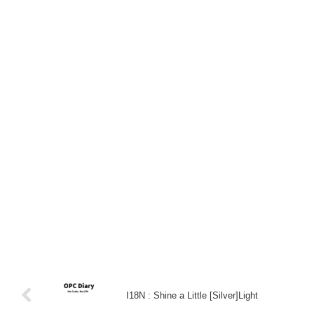
I18N : Shine a Little [Silver]Light