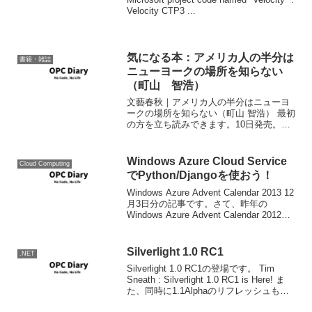
Velocity CTP3 ...
気になる本：アメリカ人の半分は
書籍・雑誌
ニューヨークの場所を知らない
（町山 智浩）
文藝春秋｜アメリカ人の半分はニューヨ
ークの場所を知らない（町山 智浩） 最初
の方を立ち読みできます。10日発売。
Amazonでは8日頃から注文できるようで
す。 なぜ、米下院は金融救済法案を否決
するのか、なぜペイリン氏が副大統領候
Windows Azure Cloud Service
Cloud Computing
補になるのか...
でPython/Djangoを使おう！
Windows Azure Advent Calendar 2013 12
月3日分の記事です。さて、昨年の
Windows Azure Advent Calendar 2012で
の私の記事は、Python Tools for Visual
S...
Silverlight 1.0 RC1
.NET
Silverlight 1.0 RC1の登場です。 Tim
Sneath : Silverlight 1.0 RC1 is Here! ま
た、同時に1.1Alphaのリフレッシュも出
ています。 ダウンロード先は上リンクを