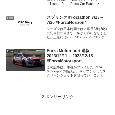
「Nissan Retro Rides Car Pack」として
『Forza Horizon 5』に登場します。この
カーパックは、すべてのプラットフォー
ムで$4.99/€4...
スプリング #Forzathon 7/23～
Forza
7/30 #ForzaHorizon4
シーズンは日本時間では木曜日23時30分
に切り替わります。冬から春になりまし
た。正確には7/22 23:30～7/29 23:30ま
で。シリーズリワード50% バックステー
ジパス80% 1990 Chevrolet Camaro
IROC-...
Forza Motorsport 週報
Forza
2023/12/11 ～2023/12/18
#ForzaMotorsport
この記事は、筆者がプレイしたForza
Motorsportの感想と、キャプチャしたス
クリーンショットを貼っていくことと、
コメント欄を開放することを目的にした
記事です。そういう点ではForza Horizon
5のForzathon記事と同...
スポンサーリンク