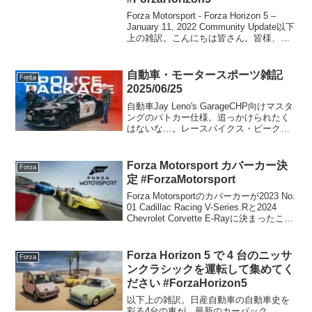
Forza Motorsport - Forza Horizon 5 –
January 11, 2022 Community Update以下
上の雑訳。こんにちは皆さん。皆様、安
全で素晴らしい年末年始の休暇をお過ご
しでしょうか？このプロセ...
自動車・モータースポーツ雑記
Forza
2025/06/25
自動車Jay Leno's GarageCHP向けマスタ
ングのパトカー仕様。追っかけられたく
はないな…。レースパイクス・ピークヒ
ルクライムリザルト(PDF)今年は残念なが
ら天候悪化のため途中までの短縮コース
で行われました。ニュルブルクリンク...
Forza Motorsport カバーカー決
Forza
定 #ForzaMotorsport
Forza Motorsportのカバーカーが2023 No.
01 Cadillac Racing V-Series.Rと2024
Chevrolet Corvette E-Rayに決まったこと
がTwitterで発表されました。また、「6...
Forza Horizon 5 で 4 台のニッサ
Forza
ンクラシックを運転して集めてく
ださい #ForzaHorizon5
以下上の雑訳。日産自動車の自動車史を
彩る4台の車が、最新のカーパック