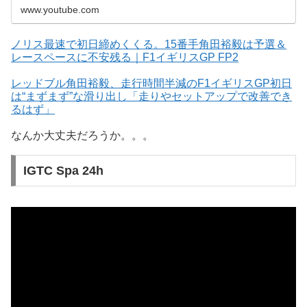
www.youtube.com
ノリス最速で初日締めくくる。15番手角田裕毅は予選＆
レースペースに不安残る｜F1イギリスGP FP2
レッドブル角田裕毅、走行時間半減のF1イギリスGP初日
は“まずまず”な滑り出し「走りやセットアップで改善でき
るはず」
なんか大丈夫だろうか。。。
IGTC Spa 24h