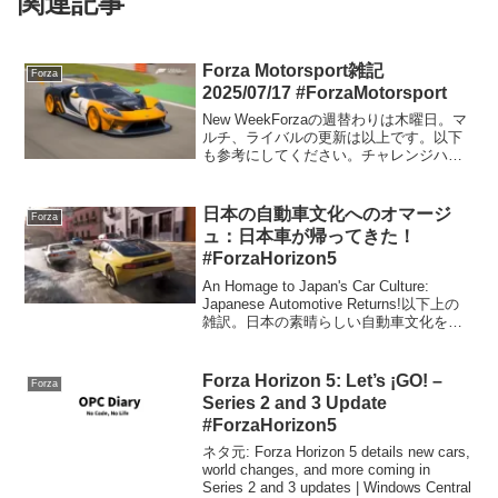
関連記事
Forza Motorsport雑記
Forza
2025/07/17 #ForzaMotorsport
New WeekForzaの週替わりは木曜日。マ
ルチ、ライバルの更新は以上です。以下
も参考にしてください。チャレンジハブ
プレイログライバルを走って、Ford GTの
20周年記念リバリーをゲット。
日本の自動車文化へのオマージ
Forza
ュ：日本車が帰ってきた！
#ForzaHorizon5
An Homage to Japan's Car Culture:
Japanese Automotive Returns!以下上の
雑訳。日本の素晴らしい自動車文化を特
集したフェスティバルプレイリストにご
期待ください。『Forza Hori...
Forza Horizon 5: Let’s ¡GO! –
Forza
Series 2 and 3 Update
#ForzaHorizon5
ネタ元: Forza Horizon 5 details new cars,
world changes, and more coming in
Series 2 and 3 updates | Windows Central