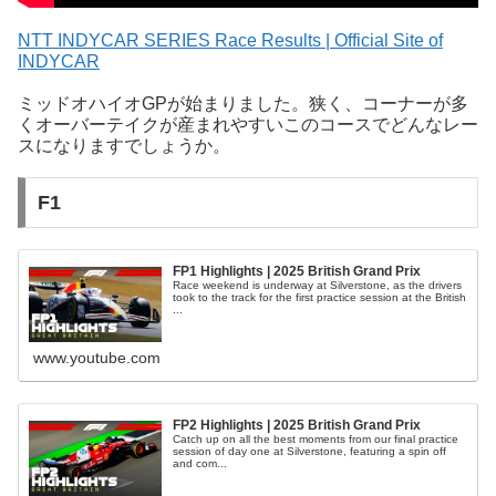
NTT INDYCAR SERIES Race Results | Official Site of
INDYCAR
ミッドオハイオGPが始まりました。狭く、コーナーが多
くオーバーテイクが産まれやすいこのコースでどんなレー
スになりますでしょうか。
F1
FP1 Highlights | 2025 British Grand Prix
Race weekend is underway at Silverstone, as the drivers
took to the track for the first practice session at the British
...
www.youtube.com
FP2 Highlights | 2025 British Grand Prix
Catch up on all the best moments from our final practice
session of day one at Silverstone, featuring a spin off
and com...