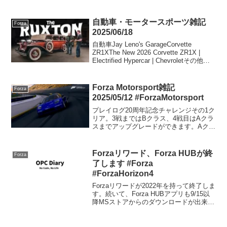
自動車・モータースポーツ雑記
Forza
2025/06/18
自動車Jay Leno's GarageCorvette
ZR1XThe New 2026 Corvette ZR1X |
Electrified Hypercar | Chevroletその他ホ
ンダ、初代「NSX」対象の新レストアサ
ービス...
Forza Motorsport雑記
Forza
2025/05/12 #ForzaMotorsport
プレイログ20周年記念チャレンジその1ク
リア。3戦まではBクラス、4戦目はAクラ
スまでアップグレードができます。Aクラ
スのチューニングは公開中。Bクラスの時
最初ぜんぜん曲がらんと思ったけど、コ
ーナー前にちゃんと前輪に荷重かければ
Forzaリワード、Forza HUBが終
Forza
曲がりますね...
了します #Forza
#ForzaHorizon4
Forzaリワードが2022年を持って終了しま
す。続いて、Forza HUBアプリも9/15以
降MSストアからのダウンロードが出来ま
す。Forza HUBアプリは2022年の中頃ま
で使用可能になる予定です。Forza
Horizon 5では...