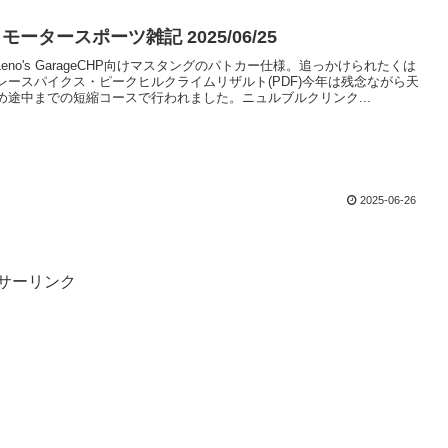
ータースポーツ雑記 2025/06/25
 Leno's GarageCHP向けマスタングのパトカー仕様。追っかけられたくは
レースパイクス・ピークヒルクライムリザルト(PDF)今年は残念ながら天
め途中までの短縮コースで行われました。ニュルブルクリンク...
2025-06-26
サーリンク