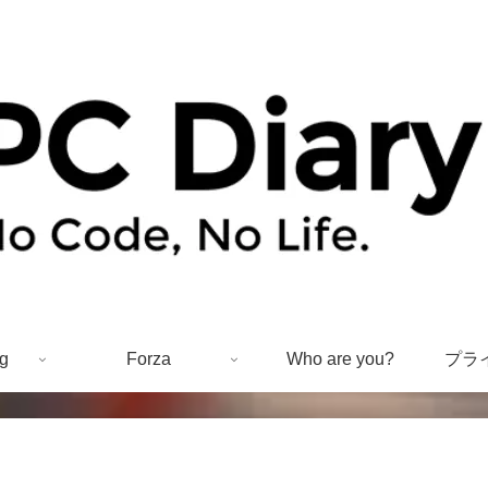
g
Forza
Who are you?
プラ