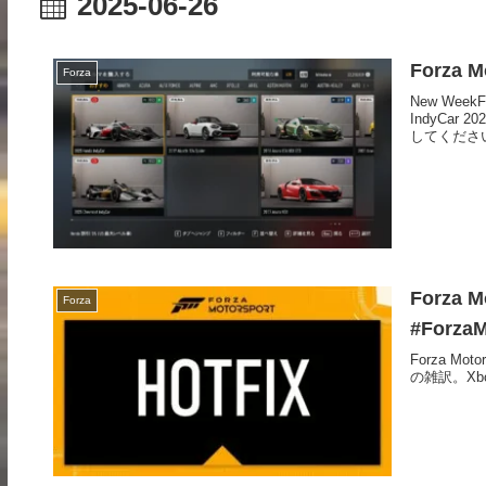
2025-06-26
Forza M
Forza
New Wee
IndyCar
してくださ
Forza M
Forza
#ForzaM
Forza Motor
の雑訳。Xbox 