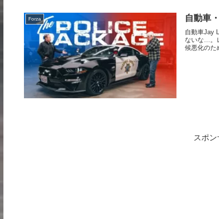
自動車・モ
Forza
自動車Jay
ないな…。
候悪化のた
スポン