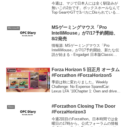
今週は、マジで日本人には全く馴染みが
無いこの2台です。ボックスホールなんて
Top GearやGTで3バカにDisられているイ
メージしかないわー。2010 Vauxhall
Insignia VXRV6 2.8L 325ps AWDのボク
スホ...
MSゲーミングマウス「Pro
Microsoft
IntelliMouse」が7/17予約開始、
8/2発売
情報源: MSゲーミングマウス「Pro
IntelliMouse」が7/17予約開始、新たな伝
説が始まる - Engadget 日本版Classic
IntelliMouseから、ゲーミングマウス用の
センサーに交換され、ボタンの応答性も
改善...
Forza Horizon 5 旧正月 オータム
Forza
#Forzathon #ForzaHorizon5
季節は秋に変わりました。Weekly
Challenge: No Expense SparedCar:
Lexus LFA ’10Chapter 1: Own and drive
the Lexus LFAChapter 2: Reach ...
#Forzathon Closing The Door
Xbox
#ForzaHorizon3
今週2回目のForzathon。日本時間では金
曜日の17時から。公式フォーラムの情報