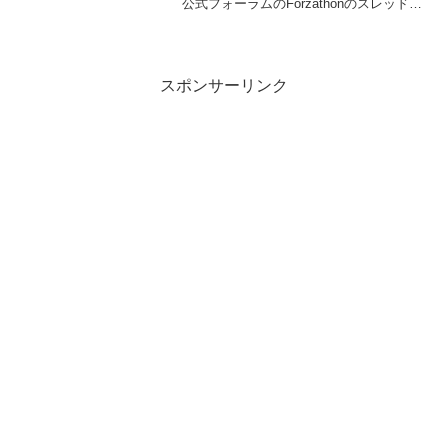
公式フォーラムのForzathonのスレッド
Hard Chargin'(猛突進)Hard Chargin'(猛突
進)クラッシックマッスルカーでスピード
ゾ...
スポンサーリンク