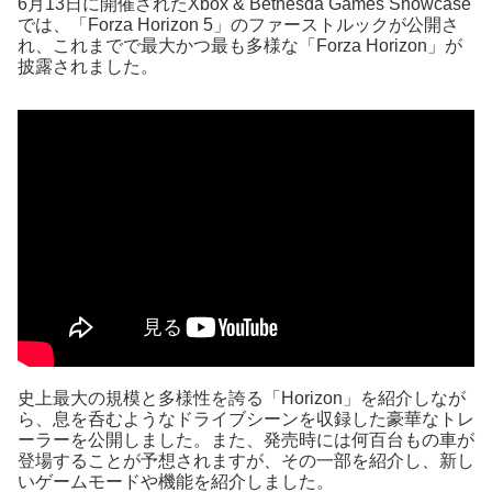
6月13日に開催されたXbox & Bethesda Games Showcase
では、「Forza Horizon 5」のファーストルックが公開さ
れ、これまでで最大かつ最も多様な「Forza Horizon」が
披露されました。
史上最大の規模と多様性を誇る「Horizon」を紹介しなが
ら、息を呑むようなドライブシーンを収録した豪華なトレ
ーラーを公開しました。また、発売時には何百台もの車が
登場することが予想されますが、その一部を紹介し、新し
いゲームモードや機能を紹介しました。