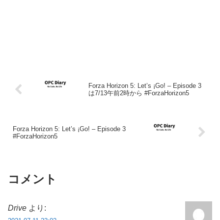
Forza Horizon 5: Let’s ¡Go! – Episode 3
は7/13午前2時から #ForzaHorizon5
Forza Horizon 5: Let’s ¡Go! – Episode 3
#ForzaHorizon5
コメント
Drive
より: