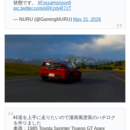
状態です。
#ForzaHorizon6
pic.twitter.com/oRKzdyR7zT
— NURU (@GamingNURU)
May 31, 2026
峠道を上手に走りたいので漫画風塗装のハチロク
を作りました
車両：1985 Toyota Sprinter Trueno GT Apex