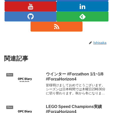
Ishisaka
関連記事
ウインター #Forzathon 1/1~1/8
Xbox
#ForzaHorizon4
皆様明けましておめでとうございます。
シーズンは日本時間では木曜日23時30分
に切り替わります。秋から冬になりまし
た。正確には12/31 23:30～1/7 23:30ま
で。シリーズリワード50% バックステー
ジパス80％ 1969 FIAT...
LEGO Speed Champions実績
Xbox
#ForzaHorizon4