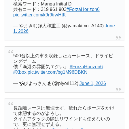
検索ワード：Manga Initial D
共有コード：319 961 903
#ForzaHorizon6
pic.twitter.com/k9r9trwHtK
— やまきむ@大和重工 (@yamakimu_A140)
June
1, 2026
500台以上の車を収録したカーレース、ドライビ
ングゲーム
僕「漁港の雰囲気エグい」
#ForzaHorizon6
#Xbox
pic.twitter.com/bg1M96DBKN
— 🐺ぴよっさん🏂 (@piyori112)
June 1, 2026
長距離レースは無理せず、疲れたらポーズをかけ
て休憩するのがよろし。
タイムアタックの際はリワインドも使えないの
で、更に無理せず走る。