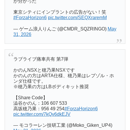
が分かった
東京シティにインプラントの広告がない！笑
#ForzaHorizon6
pic.twitter.com/SEQXraremM
— ゲーム浪人りんご (@CMDR_SQZRINGO)
May
31, 2026
ラブライブ痛車共有 第7弾
かのんNSXと穂乃果NSXです
かのんの方はARTA仕様、穂乃果はレプゾル・ホ
ンダ仕様です。
※穂乃果の方はLBボディキット推奨
【Share Code】
澁谷かのん：106 607 533
高坂穂乃果：956 49 254
#ForzaHorizon6
pic.twitter.com/7kQv6dkEJV
— モコラーレン技研工業 (@Moko_Giken_UP4)