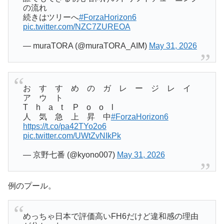
の流れ
続きはツリーへ
#ForzaHorizon6
pic.twitter.com/NZC7ZUREOA
— muraTORA (@muraTORA_AIM)
May 31, 2026
お す す め の ガ レ ー ジ レ イ
ア ウ ト
T h a t P o o l
人 気 急 上 昇 中
#ForzaHorizon6
https://t.co/pa42TYo2o6
pic.twitter.com/UWtZvNIkPk
— 京野七番 (@kyono007)
May 31, 2026
例のプール。
めっちゃ日本で評価高いFH6だけど違和感の理由