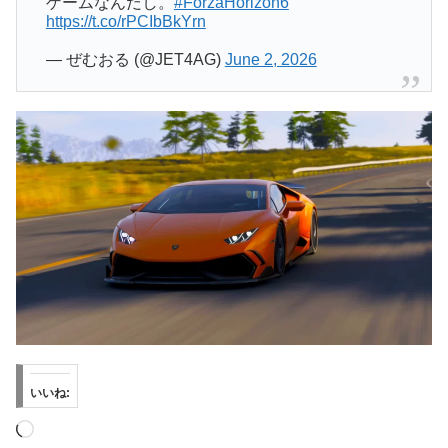
ゲームなんだし。
#ForzaHorizon6
https://t.co/rPCIbBkYrn
— ぜむおる (@JET4AG)
June 2, 2026
いいね:
読
み