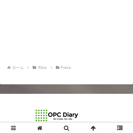
ホーム
Xbox
Forza
© 2003-2026 OPCDiary.