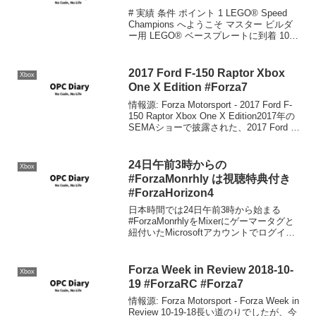
# 実績 条件 ポイント 1 LEGO® Speed
Champions へようこそ マスター ビルダ
ー用 LEGO® ベースプレートに到着 10 2
クラッチが車用ではありません マスター
ビルダーの家の建設を開始 10 3 よそから
来た...
2017 Ford F-150 Raptor Xbox
Xbox
One X Edition #Forza7
情報源: Forza Motorsport - 2017 Ford F-
150 Raptor Xbox One X Edition2017年の
SEMAショーで披露された、2017 Ford F-
150 Raptor Xbox One X E...
24日午前3時からの
Xbox
#ForzaMonrhly は視聴特典付き
#ForzaHorizon4
日本時間では24日午前3時から始まる
#ForzaMonrhlyをMixerにゲーマータグと
紐付いたMicrosoftアカウントでログイン
して視聴すると、視聴特典があるようで
す。これでリアルタイムで見ないといけ
無くなりましたね・・・div.B...
Forza Week in Review 2018-10-
Xbox
19 #ForzaRC #Forza7
情報源: Forza Motorsport - Forza Week in
Review 10-19-18長い道のりでしたが、今