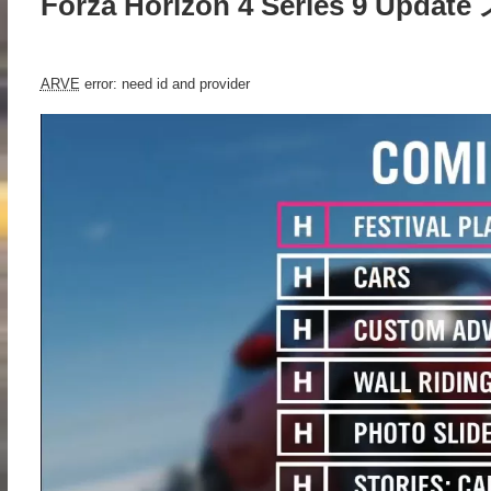
Forza Horizon 4 Series 9 Upd
ARVE
error: need id and provider