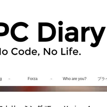
g
Forza
Who are you?
プラ