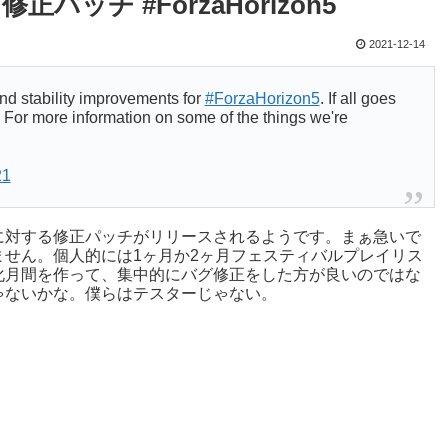
修正パッチ #ForzaHorizon5
2021-12-14
and stability improvements for
#ForzaHorizon5
. If all goes
. For more information on some of the things we're
21
に対する修正パッチがリリースされるようです。まぁ急いで
せん。個人的には1ヶ月か2ヶ月フェスティバルプレイリス
化月間を作って、集中的にバグ修正をした方が良いのではな
ゃないかな。僕らはテスターじゃない。