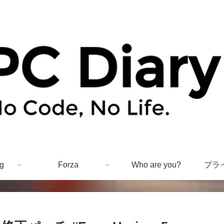
g
Forza
Who are you?
プラ