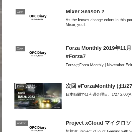
Mixer Season 2
Xbox
As the leaves change colors in this pa
Mixer, you’l...
Forza Monthly 2019年11月 
Xbox
#Forza7
ForzaのForza Monthly | November 
次回 #ForzaMonthly は1/2
Forza
日本時間では今週金曜日、1/27 2:00
Project xCloud 
Android
情報源: Project xCloud: Gaming with