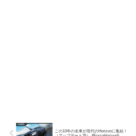
この10年の名車が現代のHorizonに集結！
（アップデート35） #ForzaHorizon5