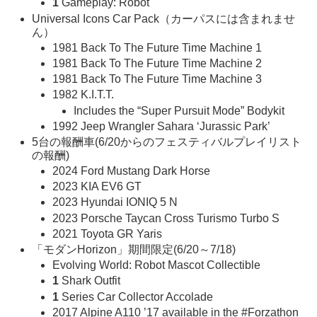
1
Gameplay: Robot
Universal Icons Car Pack（カーパスには含まれませ
ん）
1981 Back To The Future Time Machine 1
1981 Back To The Future Time Machine 2
1981 Back To The Future Time Machine 3
1982 K.I.T.T.
Includes the “Super Pursuit Mode” Bodykit
1992 Jeep Wrangler Sahara ‘Jurassic Park’
5台の報酬車(6/20からのフェスティバルプレイリスト
の報酬)
2024 Ford Mustang Dark Horse
2023 KIA EV6 GT
2023 Hyundai IONIQ 5 N
2023 Porsche Taycan Cross Turismo Turbo S
2021 Toyota GR Yaris
「モダンHorizon」期間限定(6/20～7/18)
Evolving World: Robot Mascot Collectible
1
Shark Outfit
1
Series Car Collector Accolade
2017 Alpine A110 ’17 available in the #Forzathon