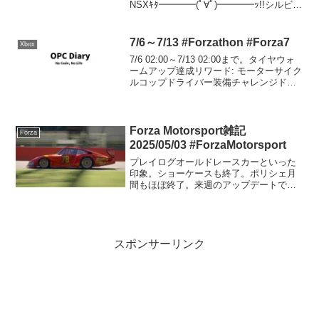
NSXｷﾀ━━━━(ﾟ∀ﾟ)━━━━ｯ!!シルビア
K's S14後期モデルオレ達のサバンナRX-
71967年型フォー...
7/6～7/13 #Forzathon #Forza7
Xbox
7/6 02:00～7/13 02:00まで。タイヤウォ
ームアップ達成リワード: モーターサイク
ルコップドライバー装備チャレンジドリ
フトイベントで、後輪駆動のクルマに乗
り1ラップでドリフトスコア5,000を叩き
出すFormula Drift...
Forza Motorsport雑記
Forza
2025/05/03 #ForzaMotorsport
プレイログオールドレースカーといった
印象。ショーケースも終了。ポリシェ月
間もほぼ終了。来週のアップデートでは
富士見街道がやってきます。あとなんか
サプライズがありそう。2025/05/04追
記:Sクラス上限までアップグレードして
調整したけどま...
スポンサーリンク