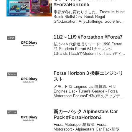
#ForzaHorizon5
季節が冬に変わりました。Treasure Hunt:
Buick SkillsCars: Buick Regal
GNXLocation: AnyChallenge: Score five
Skillboard Skills with th...
11/2～11/9 #Forzathon #Forza7
Xbox
払うべき代償達成リワード: 1990 Ferrari
#1 Scuderia Ferrari 641チャレンジ
1Brands HatchでModern Hot Hatchディビ
ジョンのクルマに乗り、4ラップを完走す
る。'18 Civic T...
Forza Horizon 3 換装エンジンリ
Memo
スト
メモ。FH3 Engines List情報源: FH3
Engines List - Tuner's Garage - Forza
Motorsport ForumsFH3の車のアップデー
ト時に換装できるエンジンが出てきます
が、その由来を知...
新カーパック Alpinestars Car
ゲーム
Pack #ForzaHorizon3
Forza Motorsport情報源: Forza
Motorsport - Alpinestars Car Pack新型