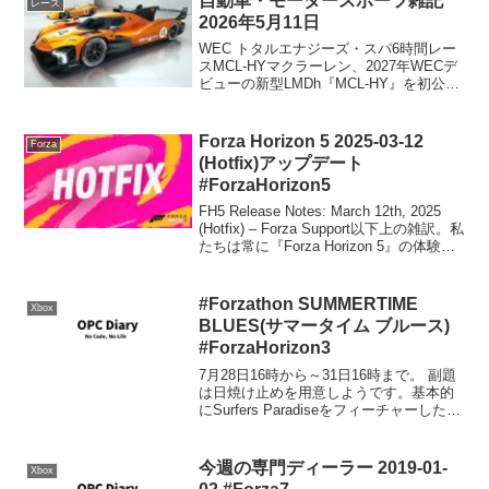
自動車・モータースポーツ雑記
レース
2026年5月11日
WEC トタルエナジーズ・スパ6時間レー
スMCL-HYマクラーレン、2027年WECデ
ビューの新型LMDh『MCL-HY』を初公
開。1995年以来となるル・マン最高峰ク
ラスへ | ニュース | autosport webマクラ
ーレンのLMD...
Forza Horizon 5 2025-03-12
Forza
(Hotfix)アップデート
#ForzaHorizon5
FH5 Release Notes: March 12th, 2025
(Hotfix) – Forza Support以下上の雑訳。私
たちは常に『Forza Horizon 5』の体験を
向上させる努力を続けています。以下
に、今回のアップデ...
#Forzathon SUMMERTIME
Xbox
BLUES(サマータイム ブルース)
#ForzaHorizon3
7月28日16時から～31日16時まで。 副題
は日焼け止めを用意しようです。基本的
にSurfers Paradiseをフィーチャーした
Forzathonなのに画像はBabylon Bayの駐
車場という。。。Walk In The Park(...
今週の専門ディーラー 2019-01-
Xbox