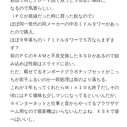
新品で同じグレード品で買うと３倍近い値段に
なるので馬鹿らしい。
（ＰＣが底値だった時に買った奴なので）
ぼぼ同一世代の同メーカーの中古ミドルタワーがあっ
たので購入。
ほぼ９年落ちのｉ７ミドルタワーで５万ならまずま
ず？
前のＰＣのＲＡＭと不良交換したＳＳＤがあるので組
み込めば性能はスライドに近い。
ただ、載せてるオンボードグラボチップセットがこっ
ちが若干ふるいのか一部処理は前のより落ちる。
これが３年もってくれたらＷｉｎ１０も終了だしその
頃にはＰＣ価格も少しマシになってるといいんだが。
※インターネットと仕事と昔からやってるブラウザゲ
ーム用なので最新機はいらないんだよね、ＸＳＸで遊
べばいいし。