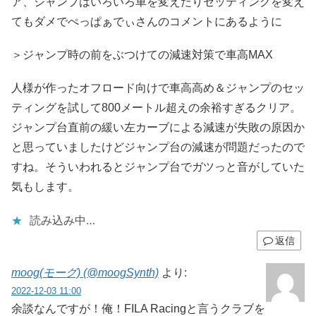
ア、ジャンプはいろいろ車を変えたりセッティングを変え
てもダメでぺっぱぁでぃさんのコメントにあるように
＞ジャンプ時の前をぶつけての減速対策で車高MAX
人様が作ったオフロード向けで車高高め＆ジャンプのセッ
ティングを試して800メートル超えの余裕すぎるクリア。
ジャンプ台直前の緩い左カーブによる減速が失敗の原因か
と思っていましたけどジャンプ台の減速が問題だったので
すね。そういわれるとジャンプ台でガツっと音がしていた
気もします。
読み込み中…
返信
moog(モーグ) (@moogSynth)
より:
2022-12-03 11:00
余談なんですが！俺！FILA Racingと言うクラブを