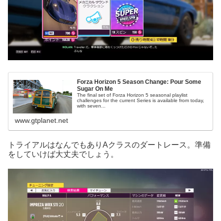
Forza Horizon 5 Season Change: Pour Some
Sugar On Me
The final set of Forza Horizon 5 seasonal playlist
challenges for the current Series is available from today,
with seven...
www.gtplanet.net
トライアルはなんでもありAクラスのダートレース。準備
をしていけば大丈夫でしょう。