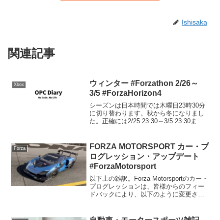
Ishisaka
関連記事
ウィンター #Forzathon 2/26～
Xbox
3/5 #ForzaHorizon4
シーズンは日本時間では木曜日23時30分
に切り替わります。秋から冬になりまし
た。正確には2/25 23:30～3/5 23:30ま
で。シリーズリワード50% バックステー
ジパス80％ 2018 ATS GTシーズンリワー
ド50% バックステ...
FORZA MOTORSPORT カー・プ
Forza
ログレッション・アップデート
#ForzaMotorsport
以下上の雑訳。Forza Motorsportのカー・
プログレッションは、皆様からのフィー
ドバックにより、以下のように変更され
ました。本日は、Forza Motorsportのカ
ー・プログレッション・メカニックの重
要な変更点の概要をご紹介し...