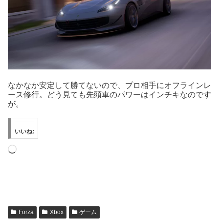
なかなか安定して勝てないので、プロ相手にオフラインレ
ース修行。どう見ても先頭車のパワーはインチキなのです
が。
いいね:
読
み
込
み
中…
Forza
Xbox
ゲーム