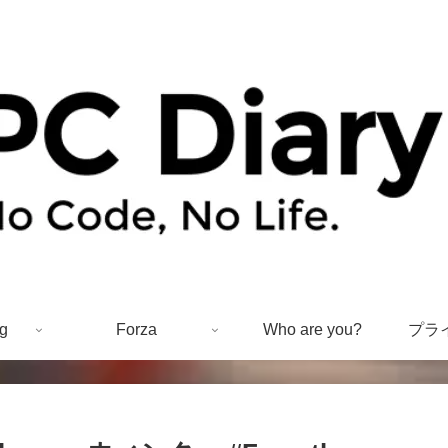
g
Forza
Who are you?
プラ