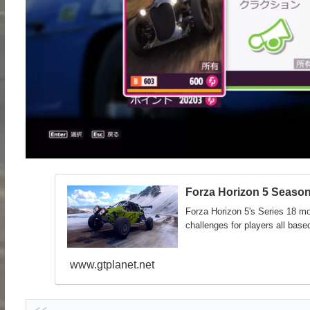
Forza Horizon 5 Season
Forza Horizon 5's Series 18 mov
challenges for players all based
www.gtplanet.net