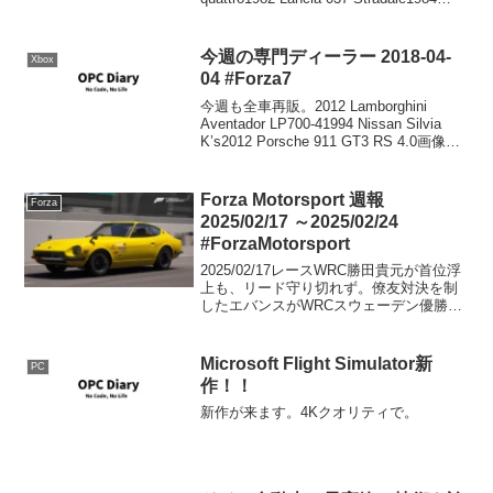
Opel Manta 400
今週の専門ディーラー 2018-04-
Xbox
04 #Forza7
今週も全車再販。2012 Lamborghini
Aventador LP700-41994 Nissan Silvia
K’s2012 Porsche 911 GT3 RS 4.0画像は
使い回しです。Forza Motorsport 7 ...
Forza Motorsport 週報
Forza
2025/02/17 ～2025/02/24
#ForzaMotorsport
2025/02/17レースWRC勝田貴元が首位浮
上も、リード守り切れず。僚友対決を制
したエバンスがWRCスウェーデン優勝
【最終日レポート】 | ラリー/WRC |
autosport web【最終結果】2025年WRC第
2戦ラリー・スウェー...
Microsoft Flight Simulator新
PC
作！！
新作が来ます。4Kクオリティで。