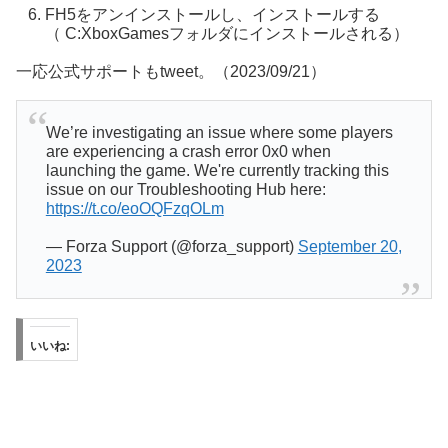
FH5をアンインストールし、インストールする
（ C:XboxGamesフォルダにインストールされる）
一応公式サポートもtweet。（2023/09/21）
We’re investigating an issue where some players
are experiencing a crash error 0x0 when
launching the game. We're currently tracking this
issue on our Troubleshooting Hub here:
https://t.co/eoOQFzqOLm
— Forza Support (@forza_support)
September 20,
2023
いいね: