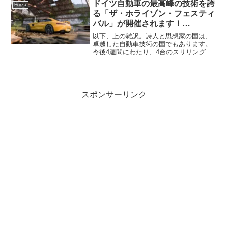
ドイツ自動車の最高峰の技術を誇
Forza
る「ザ・ホライゾン・フェスティ
バル」が開催されます！
#ForzaHorizon5
以下、上の雑訳。詩人と思想家の国は、
卓越した自動車技術の国でもあります。
今後4週間にわたり、4台のスリリングな
ドイツ製スポーツカーと衣装アイテムを
開放いたします！Festival Playlistこのシ
リーズでアンロック可能な、性能重視の
報...
スポンサーリンク