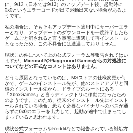
に、9/12（日本では9/13）のアップデート後、起動時に
0x0というエラーコードが出て起動出来ない場合があるよ
うです。
私の場合は、そもそもアップデート適用中にサーバーエラ
ーとなり、アップデートのダウンロードを一度終了したら
ゲームごと消されると言う事態に遭遇して再インストール
となったため、この不具合には遭遇しておりません。
現状この件について上の公式フォーラム等報告されてはい
ますが、
MicrosoftやPlayground Gamesからの対処法に
ついてなどの正式なコメントはありません
。
どうも原因となっているのは、MSストアの仕様変更か何
かで、ゲームのインストール先が、他のストアアプリと同
様のインストール先から、ドライブのルートにある
「XboxGames」と言うディレクトリに移動になったため
のようです。このため、従来のインストール先にインスト
ールされている場合、恐らく必要なバイナリへのパスが通
らずに0x0のエラーを出力して、起動が途中で止まってし
まっていると思われます。
現状公式フォーラムやRedditなどで報告されている対処方