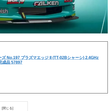
ズ No.197 プラズマエッジ II (TT-02Bシャーシ) 2.4GHz
品 57897
次