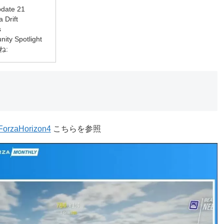
date 21
 Drift
s
ity Spotlight
ね:
rzaHorizon4
こちらを参照