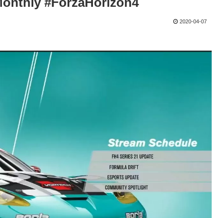
onthly #ForzaHorizon4
2020-04-07