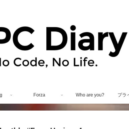
g
Forza
Who are you?
プラ