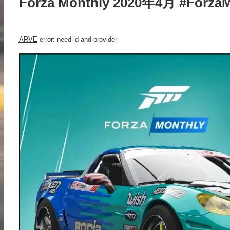
Forza Monthly 2020年4月 #ForzaM
ARVE
error: need id and provider