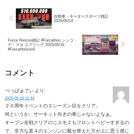
自動車・モータースポーツ雑記
2025/05/14
Forza Horizon雑記 #Forzathon シンコ・
デ・マヨ スプリング 2025/05/16
#ForzaHorizon5
コメント
ぺっぱぁでぃ
より:
2025-05-16 11:44
２０周年イベントの２シーズン目をクリア。
何というか、サーキット向きの車じゃないよなぁ。
オープン全戦クリアのニスモＺもフロントヘビーすぎるの
で、非力な直４のエンジンに載せ替えた方が上に思う感じ