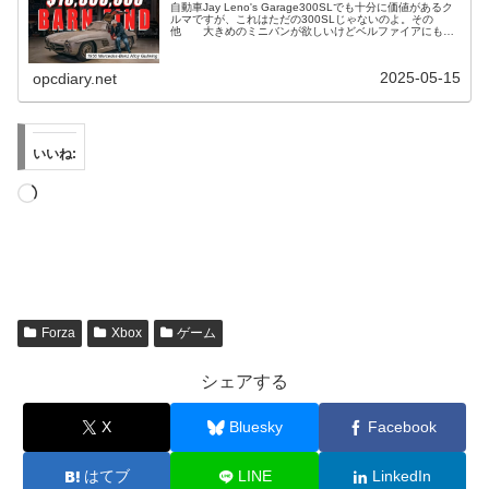
自動車Jay Leno's Garage300SLでも十分に価値があるク
ルマですが、これはただの300SLじゃないのよ。その
他 大きめのミニバンが欲しいけどベルファイアにもエ
ルグランドにも今一ピンとこないあなた、欧州車のバンは
どうでしょう...
2025-05-15
opcdiary.net
いいね:
読
み
込
み
中…
Forza
Xbox
ゲーム
シェアする
X
Bluesky
Facebook
はてブ
LINE
LinkedIn