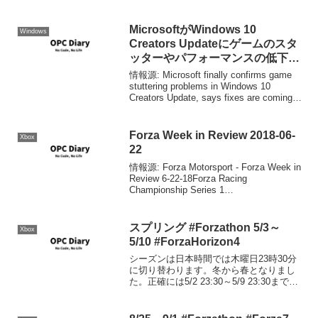
MicrosoftがWindows 10
Windows
Creators Updateにゲームのスタ
ッターやパフォーマンスの低下の
原因があることを認める
情報源: Microsoft finally confirms game
stuttering problems in Windows 10
Creators Update, says fixes are coming |
On MSFTO...
Forza Week in Review 2018-06-
Xbox
22
情報源: Forza Motorsport - Forza Week in
Review 6-22-18Forza Racing
Championship Series 1
Playoff6/18,19(PDT)でForza Racing ...
スプリング #Forzathon 5/3～
Xbox
5/10 #ForzaHorizon4
シーズンは日本時間では木曜日23時30分
に切り替わります。冬から春となりまし
た。正確には5/2 23:30～5/9 23:30まで。
シリーズリワード80%達成: 2010 Ford
Crown Victoria Police Interce...