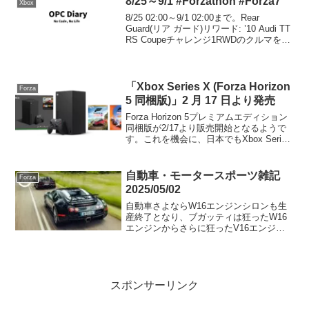
8/25～9/1 #Forzathon #Forza7
Xbox
8/25 02:00～9/1 02:00まで。Rear
Guard(リア ガード)リワード: ’10 Audi TT
RS Coupeチャレンジ1RWDのクルマを使
い、ドリフトイベントのシングルラップ
で6000以上のドリフトスコアを出す。
ク...
「Xbox Series X (Forza Horizon
Forza
5 同梱版)」2 月 17 日より発売
Forza Horizon 5プレミアムエディション
同梱版が2/17より販売開始となるようで
す。これを機会に、日本でもXbox Series
Xが入手しやすくなると良いですね！
自動車・モータースポーツ雑記
Forza
2025/05/02
自動車さよならW16エンジンシロンも生
産終了となり、ブガッティは狂ったW16
エンジンからさらに狂ったV16エンジン
に変わります。GRカローラすげー。セナ
足セナ足を存分にご確認ください。しか
しセナが亡くなってもう31年もたつの
か。レースSup...
スポンサーリンク