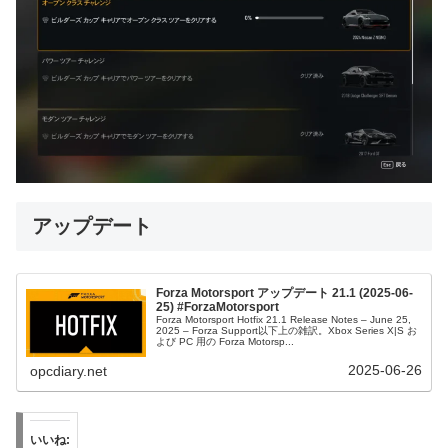
アップデート
Forza Motorsport アップデート 21.1 (2025-06-
25) #ForzaMotorsport
Forza Motorsport Hotfix 21.1 Release Notes – June 25,
2025 – Forza Support以下上の雑訳。Xbox Series X|S お
よび PC 用の Forza Motorsp...
2025-06-26
opcdiary.net
いいね: