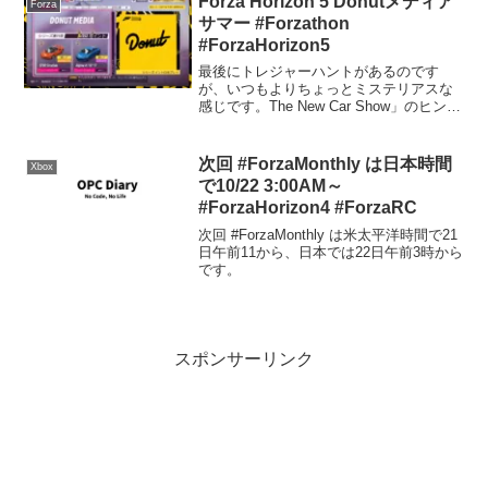
Forza Horizon 5 Donutメディア
Forza
サマー #Forzathon
#ForzaHorizon5
最後にトレジャーハントがあるのです
が、いつもよりちょっとミステリアスな
感じです。The New Car Show」のヒント
は「現代の20年代はドーナツの究極の時
代」ということで、少し疑問が残りま
す。2020年代の車が必要で、当然その車
次回 #ForzaMonthly は日本時間
Xbox
で「究...
で10/22 3:00AM～
#ForzaHorizon4 #ForzaRC
次回 #ForzaMonthly は米太平洋時間で21
日午前11から、日本では22日午前3時から
です。
スポンサーリンク