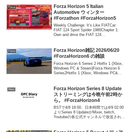
た。かつて所有していたスーファミはマ
リカー専用機だったのですが、今回もほ
Forza Horizon 5 Italian
Forza
ぼそうなり...
Automotive ウィンター
#Forzathon #ForzaHorizon5
Weekly Challenge: It’s Like FIATCar:
FIAT 124 Sport Spider 1980Chapter 1:
Own and drive the FIAT 124
SpiderChapter 2: Ea...
Forza Horizon雑記 2026/06/20
Forza
#ForzaHorizon6 の雑談
Forza Horizon 6 Series 2 Hotfix 1 (Xbox,
Windows PC & Steam)Forza Horizon 6
Series2Hotfix 1 (Xbox, Windows PC&
Steam)AIに...
Forza Horizon Series 8 Update
Xbox
ストリーミングは今晩午前2時か
ら。 #ForzaHorizon4
BSTで4/8 18:00、日本時間では4/9 02:00
よりSeries 8 UpdateがMixer, twitch,
Youtubeの各公式チャンネルで放送されま
す。まぁ前回と同じような調子なら見な
くても良いかなというお気持ち。