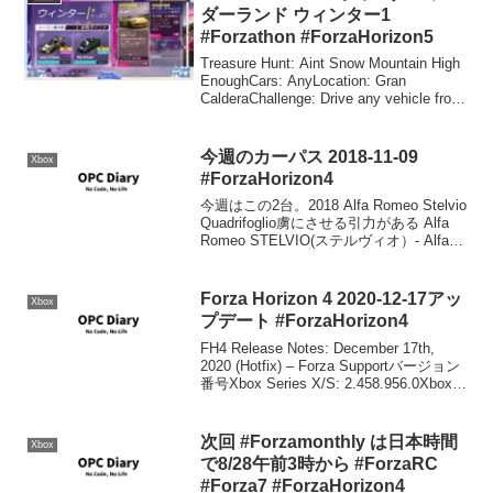
ダーランド ウィンター1
#Forzathon #ForzaHorizon5
Treasure Hunt: Aint Snow Mountain High
EnoughCars: AnyLocation: Gran
CalderaChallenge: Drive any vehicle from
the Los Ar...
今週のカーパス 2018-11-09
Xbox
#ForzaHorizon4
今週はこの2台。2018 Alfa Romeo Stelvio
Quadrifoglio虜にさせる引力がある Alfa
Romeo STELVIO(ステルヴィオ）- Alfa
Romeo（アルファ ロメオ）アルファ ロ
メオのSUVであるSt...
Forza Horizon 4 2020-12-17アッ
Xbox
プデート #ForzaHorizon4
FH4 Release Notes: December 17th,
2020 (Hotfix) – Forza Supportバージョン
番号Xbox Series X/S: 2.458.956.0Xbox
One: 1.458.956.0W...
次回 #Forzamonthly は日本時間
Xbox
で8/28午前3時から #ForzaRC
#Forza7 #ForzaHorizon4