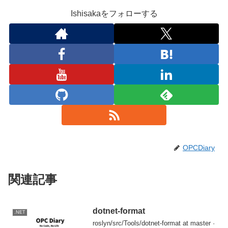
Ishisakaをフォローする
OPCDiary
関連記事
dotnet-format
.NET
roslyn/src/Tools/dotnet-format at master ·