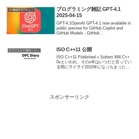
の向上。TypeScriptの全般...
プログラミング雑記 GPT-4.1
AI/機械学習/NLなど
2025-04-15
GPT-4.1OpenAI GPT-4.1 now available in
public preview for GitHub Copilot and
GitHub Models - GitHub
ChangelogAnnouncing ...
ISO C++11 公開
オブジェクト指向・システム開発
ISO C++11 Published « Sutters Mill.C++
0xといわれ、そのx年はいつだと言ってい
る間にヲイヲイ2010年になっちまったぜ
とか言われたら、C++ 0Aとかいいだしみ
んなに分けわかんないと言われ、もはや
公式...
スポンサーリンク