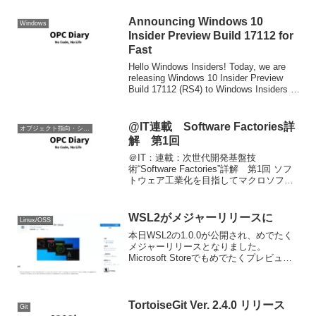
Announcing Windows 10
Windows
Insider Preview Build 17112 for
Fast
Hello Windows Insiders! Today, we are
releasing Windows 10 Insider Preview
Build 17112 (RS4) to Windows Insiders in
the ...
@IT連載 Software Factories詳
オブジェクト指向・システム開発
解 第1回
＠IT：連載：次世代開発基盤技
術“Software Factories”詳解 第1回 ソフ
トウェア工業化を目指してマクロソフト
萩原氏によるSoftware Factoriesの連載が
始まりました。今回は前段とも言うべき
内容。今後の詳細への導...
WSL2がメジャーリリースに
Linux/OSS
本日WSL2の1.0.0が公開され、めでたく
メジャーリリースとなりました。
Microsoft Storeでもめでたくプレビュー
の文字が外れています。一応これで公式
にWSL2でsystemdがサポートされます
（ストアで公開されたサポートバージ...
TortoiseGit Ver. 2.4.0 リリース
Git