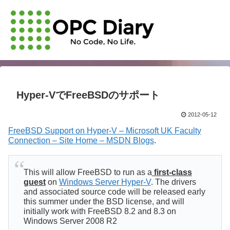
Hyper-VでFreeBSDのサポート
2012-05-12
FreeBSD Support on Hyper-V – Microsoft UK Faculty
Connection – Site Home – MSDN Blogs
.
This will allow FreeBSD to run as a
first-class
guest
on
Windows Server Hyper-V
. The drivers
and associated source code will be released early
this summer under the BSD license, and will
initially work with FreeBSD 8.2 and 8.3 on
Windows Server 2008 R2