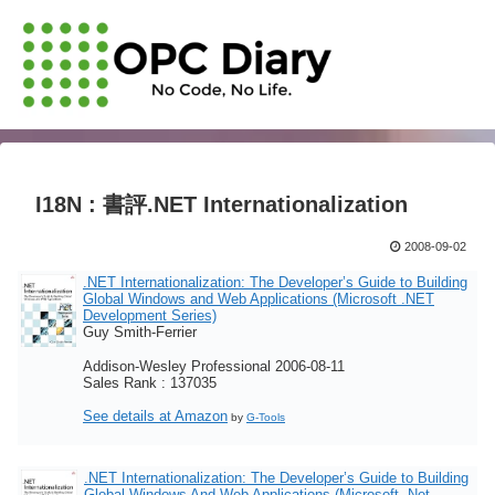
I18N : 書評.NET Internationalization
2008-09-02
.NET Internationalization: The Developer’s Guide to Building
Global Windows and Web Applications (Microsoft .NET
Development Series)
Guy Smith-Ferrier
Addison-Wesley Professional 2006-08-11
Sales Rank : 137035
See details at Amazon
by
G-Tools
.NET Internationalization: The Developer’s Guide to Building
Global Windows And Web Applications (Microsoft .Net