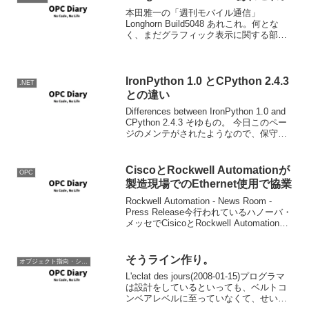
本田雅一の「週刊モバイル通信」
Longhorn Build5048 あれこれ。何とな
く、まだグラフィック表示に関する部分
は変更がありそうな感じ。この記事に書
かれたような構成だと、Avaronが
Longhornネイティブのグラフィックエン
ジン...
IronPython 1.0 とCPython 2.4.3
.NET
との違い
Differences between IronPython 1.0 and
CPython 2.4.3 そゆもの。 今日このペー
ジのメンテがされたようなので、保守上
げｗ
CiscoとRockwell Automationが
OPC
製造現場でのEthernet使用で協業
Rockwell Automation - News Room -
Press Release今行われているハノーバ・
メッセでCisicoとRockwell Automationが
製造現場でのEthernet使用における協業
の発表をしたよう...
そうライン作り。
オブジェクト指向・システム開発
L'eclat des jours(2008-01-15)プログラマ
は設計をしているといっても、ベルトコ
ンベアレベルに至っていなくて、せいぜ