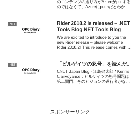
のコンテンツの送り方がAzureがpullする
のではなくて、Azureにpushだとわかっ
た時にはちょっと残念だったんですよ。
残念だった理由は世界標準のGitHubにあ
るコンテンツをAz...
Rider 2018.2 is released – .NET
.NET
Tools Blog.NET Tools Blog
We are excited to introduce to you the
new Rider release – please welcome
Rider 2018.2! This release comes with a
solid ...
「ビルゲイツの怒号」を読んだ。
.NET
CNET Japan Blog - 江島健太郎 / Kenn's
Clairvoyance：ビルゲイツの怒号問題は
第二関門、そのビジョンの遂行者がなぜ
今さらRay Ozzieなんだろう。。。？とい
うことだ。web2.0カンファレンスのとき
の...
スポンサーリンク