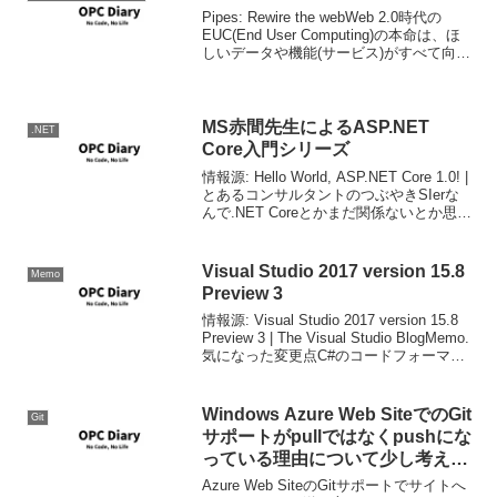
Pipes: Rewire the webWeb 2.0時代の
EUC(End User Computing)の本命は、ほ
しいデータや機能(サービス)がすべて向こ
う側にいる以上ローカルのデータを自分
の欲する形に加工するというこれまでの
EUCで...
MS赤間先生によるASP.NET
.NET
Core入門シリーズ
情報源: Hello World, ASP.NET Core 1.0! |
とあるコンサルタントのつぶやきSIerな
んで.NET Coreとかまだ関係ないとか思っ
ているあなた、ひたひたと奴らは迫って
きていますよ。「クラスプラットフォー
ム」は...
Visual Studio 2017 version 15.8
Memo
Preview 3
情報源: Visual Studio 2017 version 15.8
Preview 3 | The Visual Studio BlogMemo.
気になった変更点C#のコードフォーマッ
ト機能の強化拡張機能の遅延ロードエデ
ィタのマルチキ...
Windows Azure Web SiteでのGit
Git
サポートがpullではなくpushにな
っている理由について少し考えて
みた
Azure Web SiteのGitサポートでサイトへ